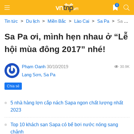
Skip
0
to
content
Tin tức
>
Du lịch
>
Miền Bắc
>
Lào Cai
>
Sa Pa
>
Sa Pa ơi, mình hẹn nhau ở “Lễ hội mùa đông 2017” nhé!
Sa Pa ơi, mình hẹn nhau ở “Lễ
hội mùa đông 2017” nhé!
Phạm Oanh
30/10/2019
30.9K
Lạng Sơn
,
Sa Pa
Chia sẻ
5 nhà hàng lợn cắp nách Sapa ngon chất lượng nhất
2023
Top 10 khách sạn Sapa có bể bơi nước nóng sang
chảnh