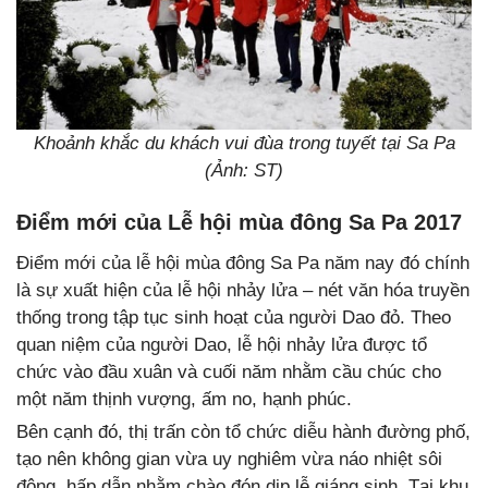
Khoảnh khắc du khách vui đùa trong tuyết tại Sa Pa
(Ảnh: ST)
Điểm mới của Lễ hội mùa đông Sa Pa 2017
Điểm mới của lễ hội mùa đông Sa Pa năm nay đó chính
là sự xuất hiện của lễ hội nhảy lửa – nét văn hóa truyền
thống trong tập tục sinh hoạt của người Dao đỏ. Theo
quan niệm của người Dao, lễ hội nhảy lửa được tổ
chức vào đầu xuân và cuối năm nhằm cầu chúc cho
một năm thịnh vượng, ấm no, hạnh phúc.
Bên cạnh đó, thị trấn còn tổ chức diễu hành đường phố,
tạo nên không gian vừa uy nghiêm vừa náo nhiệt sôi
động, hấp dẫn nhằm chào đón dịp lễ giáng sinh. Tại khu