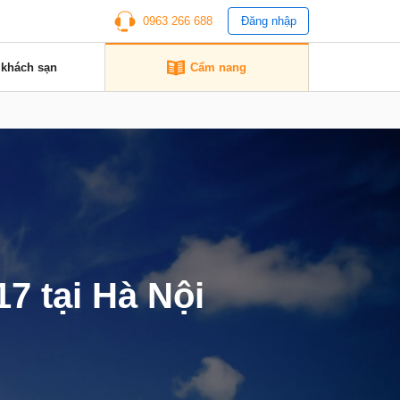
0963 266 688
Đăng nhập
 khách sạn
Cẩm nang
17 tại Hà Nội