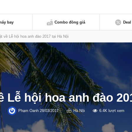
máy bay
Combo đồng giá
Deal
tật về Lễ hội hoa anh đào 2017 tại Hà Nội
về Lễ hội hoa anh đào 20
Phạm Oanh
28/03/2017
Hà Nội
6.4K lượt xem