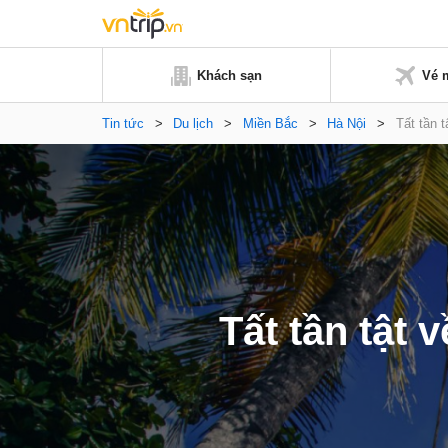
Khách sạn
Vé 
Tin tức
>
Du lịch
>
Miền Bắc
>
Hà Nội
>
Tất tần 
Tất tần tật 