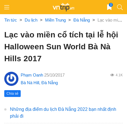
Skip
0
to
content
Tin tức
>
Du lịch
>
Miền Trung
>
Đà Nẵng
>
Lạc vào miền cổ tích tại lễ hội Halloween Sun World Bà Nà Hills 2017
Lạc vào miền cổ tích tại lễ hội
Halloween Sun World Bà Nà
Hills 2017
Phạm Oanh
25/10/2017
4.1K
Bà Nà Hill
,
Đà Nẵng
Chia sẻ
Những địa điểm du lịch Đà Nẵng 2022 bạn nhất định
phải đi