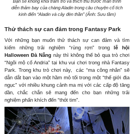
Bạn sẽ không khỏi trầm trồ và thích thú trước màn trình
diễn thảm bay của chàng Aladin trong câu chuyện cổ tích
kinh điển “Aladin và cây đèn thần” (Ảnh: Sưu tầm)
Thử thách sự can đảm trong Fantasy Park
Với những bạn muốn thử thách sự can đảm và tìm
kiếm những trải nghiệm “rùng rợn” trong
lễ hội
Halloween Đà Nẵng
này thì không thể bỏ qua trò chơi
“Ngôi mộ cổ Andria” tại khu vui chơi trong nhà Fantasy
Park. Trong khu trò chơi này, các “ma công nhân” sẽ
dẫn dắt bạn vào một hầm mỏ tối trong một “thế giới địa
ngục” với nhiều khung cảnh ma mị với các cấp độ tăng
dần, chắc chắn sẽ mang đến cho bạn những trải
nghiệm phấn khích đến “thót tim”.