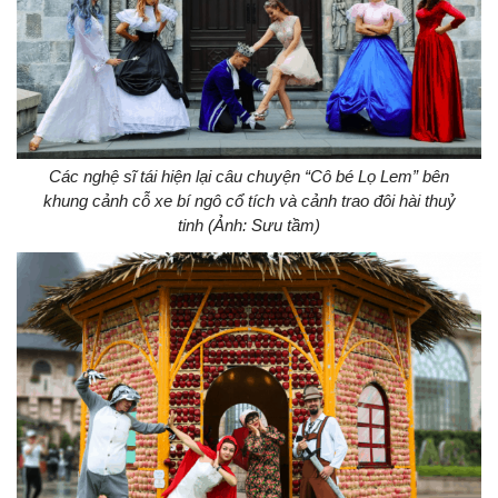
Các nghệ sĩ tái hiện lại câu chuyện “Cô bé Lọ Lem” bên
khung cảnh cỗ xe bí ngô cổ tích và cảnh trao đôi hài thuỷ
tinh (Ảnh: Sưu tầm)