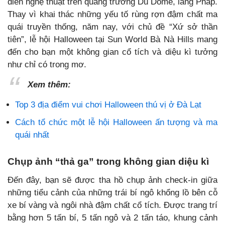
diễn nghệ thuật trên quảng trường Du Dome, làng Pháp.
Thay vì khai thác những yếu tố rùng rợn đậm chất ma
quái truyền thống, năm nay, với chủ đề “Xứ sở thần
tiên”,
lễ hội Halloween tại Sun World Bà Nà Hills mang
đến cho bạn một không gian cổ tích và diệu kì tưởng
như chỉ có trong mơ.
Xem thêm:
Top 3 địa điểm vui chơi Halloween thú vị ở Đà Lạt
Cách tổ chức một lễ hội Halloween ấn tượng và ma
quái nhất
Chụp ảnh “thả ga” trong không gian diệu kì
Đến đây, bạn sẽ được tha hồ chụp ảnh check-in giữa
những tiểu cảnh của những trái bí ngô khổng lồ bên cỗ
xe bí vàng và ngôi nhà đậm chất cổ tích. Được trang trí
bằng hơn 5 tấn bí, 5 tấn ngô và 2 tấn táo, khung cảnh