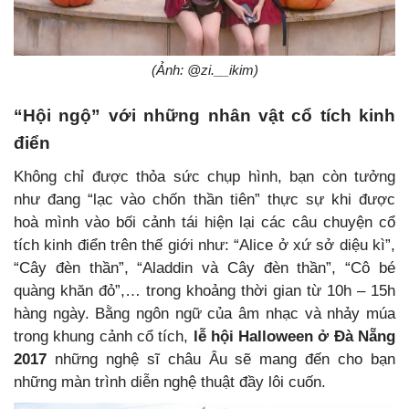
(Ảnh: @zi.__ikim)
“Hội ngộ” với những nhân vật cổ tích kinh
điển
Không chỉ được thỏa sức chụp hình, bạn còn tưởng
như đang “lạc vào chốn thần tiên” thực sự khi được
hoà mình vào bối cảnh tái hiện lại các câu chuyện cổ
tích kinh điển trên thế giới như: “Alice ở xứ sở diệu kì”,
“Cây đèn thần”, “Aladdin và Cây đèn thần”, “Cô bé
quàng khăn đỏ”,… trong khoảng thời gian từ 10h – 15h
hàng ngày. Bằng ngôn ngữ của âm nhạc và nhảy múa
trong khung cảnh cổ tích,
lễ hội Halloween ở Đà Nẵng
2017
những nghệ sĩ châu Âu sẽ mang đến cho bạn
những màn trình diễn nghệ thuật đầy lôi cuốn.