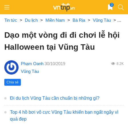
Skip
0
to
content
Tin tức
>
Du lịch
>
Miền Nam
>
Bà Rịa
>
Vũng Tàu
>
Dạo 
Dạo một vòng đi đi chơi lễ hội
Halloween tại Vũng Tàu
Phạm Oanh
30/10/2019
8.2K
Vũng Tàu
Chia sẻ
Đi du lịch Vũng Tàu cần chuẩn bị những gì?
Top 4 hồ bơi vô cực Vũng Tàu khiến bạn ngất ngây vì
quá đẹp