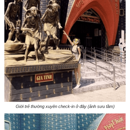
Giới trẻ thường xuyên check-in ở đây (ảnh sưu tầm)