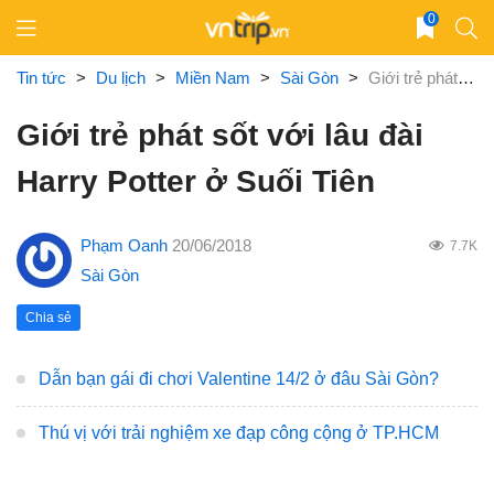
Skip
0
to
content
Tin tức
>
Du lịch
>
Miền Nam
>
Sài Gòn
>
Giới trẻ phát sốt với lâu đài Harry Potter ở Suối Tiên
Giới trẻ phát sốt với lâu đài
Harry Potter ở Suối Tiên
Phạm Oanh
20/06/2018
7.7K
Sài Gòn
Chia sẻ
Dẫn bạn gái đi chơi Valentine 14/2 ở đâu Sài Gòn?
Thú vị với trải nghiệm xe đạp công cộng ở TP.HCM