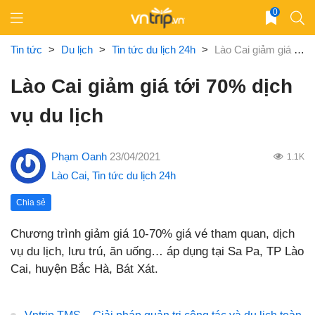
Skip
0
to
content
Tin tức
>
Du lịch
>
Tin tức du lịch 24h
>
Lào Cai giảm giá tới 70% dịch vụ du lịch
Lào Cai giảm giá tới 70% dịch
vụ du lịch
Phạm Oanh
23/04/2021
1.1K
Lào Cai
,
Tin tức du lịch 24h
Chia sẻ
Chương trình giảm giá 10-70% giá vé tham quan, dịch
vụ du lịch, lưu trú, ăn uống… áp dụng tại Sa Pa, TP Lào
Cai, huyện Bắc Hà, Bát Xát.