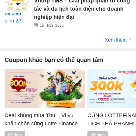
Vntrip TMS – Giải pháp quản trị công
tác và du lịch toàn diện cho doanh
nghiệp hiện đại
15 Th12, 2025
Xem thêm
Coupon khác bạn có thể quan tâm
Deal khủng mùa Thu – Vi vu
CÙNG LOTTEFINA
khắp chốn cùng Lotte Finance x
LỊCH THẢ PHANH!
Vntrip
Hết hạn
Hết hạn