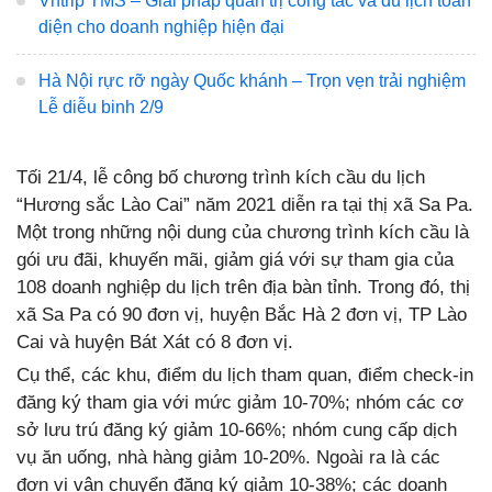
Vntrip TMS – Giải pháp quản trị công tác và du lịch toàn
diện cho doanh nghiệp hiện đại
Hà Nội rực rỡ ngày Quốc khánh – Trọn vẹn trải nghiệm
Lễ diễu binh 2/9
Tối 21/4, lễ công bố chương trình kích cầu du lịch
“Hương sắc Lào Cai” năm 2021 diễn ra tại thị xã Sa Pa.
Một trong những nội dung của chương trình kích cầu là
gói ưu đãi, khuyến mãi, giảm giá với sự tham gia của
108 doanh nghiệp du lịch trên địa bàn tỉnh. Trong đó, thị
xã Sa Pa có 90 đơn vị, huyện Bắc Hà 2 đơn vị, TP Lào
Cai và huyện Bát Xát có 8 đơn vị.
Cụ thể, các khu, điểm du lịch tham quan, điểm check-in
đăng ký tham gia với mức giảm 10-70%; nhóm các cơ
sở lưu trú đăng ký giảm 10-66%; nhóm cung cấp dịch
vụ ăn uống, nhà hàng giảm 10-20%. Ngoài ra là các
đơn vị vận chuyển đăng ký giảm 10-38%; các doanh