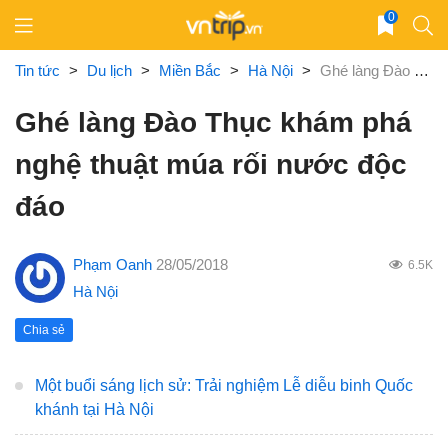
Skip
0
to
content
Tin tức
>
Du lịch
>
Miền Bắc
>
Hà Nội
>
Ghé làng Đào Thục khám phá nghệ thuật múa rối nước độc đáo
Ghé làng Đào Thục khám phá
nghệ thuật múa rối nước độc
đáo
Phạm Oanh
28/05/2018
6.5K
Hà Nội
Chia sẻ
Một buổi sáng lịch sử: Trải nghiệm Lễ diễu binh Quốc
khánh tại Hà Nội