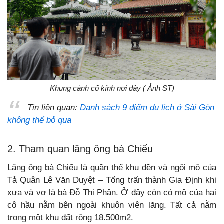
Khung cảnh cổ kính nơi đây ( Ảnh ST)
Tin liên quan:
Danh sách 9 điểm du lịch ở Sài Gòn
không thể bỏ qua
2. Tham quan lăng ông bà Chiểu
Lăng ông bà Chiểu là quần thể khu đền và ngôi mộ của
Tả Quân Lê Văn Duyệt – Tống trấn thành Gia Định khi
xưa và vợ là bà Đỗ Thị Phận. Ở đây còn có mộ của hai
cô hầu nằm bên ngoài khuôn viên lăng. Tất cả nằm
trong một khu đất rộng 18.500m2.