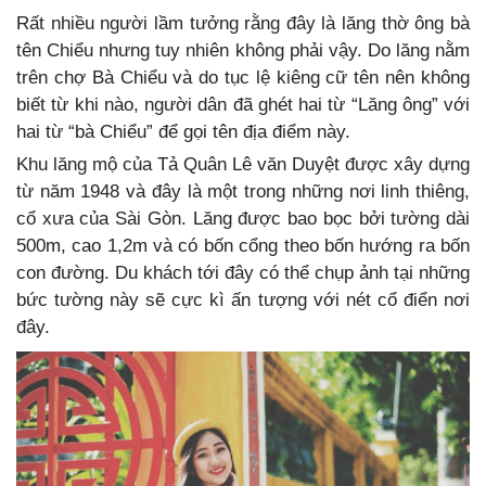
Rất nhiều người lầm tưởng rằng đây là lăng thờ ông bà
tên Chiểu nhưng tuy nhiên không phải vậy. Do lăng nằm
trên chợ Bà Chiểu và do tục lệ kiêng cữ tên nên không
biết từ khi nào, người dân đã ghét hai từ “Lăng ông” với
hai từ “bà Chiểu” để gọi tên địa điểm này.
Khu lăng mộ của Tả Quân Lê văn Duyệt được xây dựng
từ năm 1948 và đây là một trong những nơi linh thiêng,
cổ xưa của Sài Gòn. Lăng được bao bọc bởi tường dài
500m, cao 1,2m và có bốn cổng theo bốn hướng ra bốn
con đường. Du khách tới đây có thể chụp ảnh tại những
bức tường này sẽ cực kì ấn tượng với nét cổ điển nơi
đây.