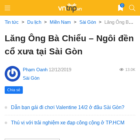
Skip
0
to
content
Tin tức
>
Du lịch
>
Miền Nam
>
Sài Gòn
>
Lăng Ông Bà Chiểu – Ngôi đền cổ xưa tại Sài Gòn
Lăng Ông Bà Chiểu – Ngôi đền
cổ xưa tại Sài Gòn
Phạm Oanh
12/12/2019
13.0K
Sài Gòn
Chia sẻ
Dẫn bạn gái đi chơi Valentine 14/2 ở đâu Sài Gòn?
Thú vị với trải nghiệm xe đạp công cộng ở TP.HCM