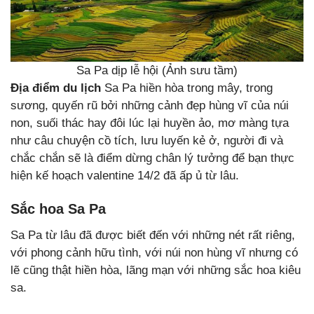
Sa Pa dịp lễ hội (Ảnh sưu tầm)
Địa điểm du lịch
Sa Pa hiền hòa trong mây, trong
sương, quyến rũ bởi những cảnh đẹp hùng vĩ của núi
non, suối thác hay đôi lúc lại huyền ảo, mơ màng tựa
như câu chuyện cồ tích, lưu luyến kẻ ở, người đi và
chắc chắn sẽ là điểm dừng chân lý tưởng để bạn thực
hiện kế hoạch valentine 14/2 đã ấp ủ từ lâu.
Sắc hoa Sa Pa
Sa Pa từ lâu đã được biết đến với những nét rất riêng,
với phong cảnh hữu tình, với núi non hùng vĩ nhưng có
lẽ cũng thật hiền hòa, lãng mạn với những sắc hoa kiêu
sa.