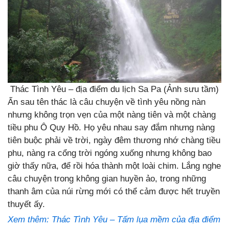
Thác Tình Yêu – địa điểm du lịch Sa Pa (Ảnh sưu tầm)
Ẩn sau tên thác là câu chuyện về tình yêu nồng nàn
nhưng không trọn vẹn của một nàng tiên và một chàng
tiều phu Ô Quy Hồ. Họ yêu nhau say đắm nhưng nàng
tiên buộc phải về trời, ngày đêm thương nhớ chàng tiều
phu, nàng ra cổng trời ngóng xuống nhưng không bao
giờ thấy nữa, để rồi hóa thành một loài chim. Lắng nghe
câu chuyện trong không gian huyền ảo, trong những
thanh âm của núi rừng mới có thể cảm được hết truyền
thuyết ấy.
Xem thêm: Thác Tình Yêu – Tấm lụa mềm của địa điểm