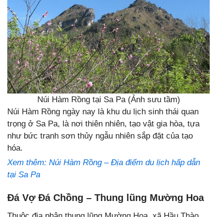
Núi Hàm Rồng tại Sa Pa (Ảnh sưu tầm)
Núi Hàm Rồng ngày nay là khu du lịch sinh thái quan
trọng ở Sa Pa, là nơi thiên nhiên, tạo vật gia hòa, tựa
như bức tranh sơn thủy ngẫu nhiên sắp đặt của tạo
hóa.
Xem thêm: Núi Hàm Rồng – Địa điểm du lịch hấp dẫn
tại Sa Pa
Đá Vợ Đá Chồng – Thung lũng Mường Hoa
Thuộc địa phận thung lũng Mường Hoa, xã Hầu Thào