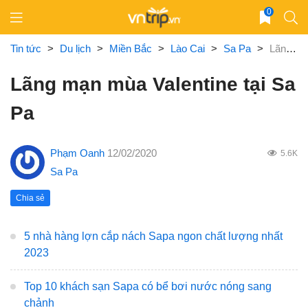
Skip
0
to
content
Tin tức
>
Du lịch
>
Miền Bắc
>
Lào Cai
>
Sa Pa
>
Lãng mạn mùa Valentine tại Sa Pa
Lãng mạn mùa Valentine tại Sa
Pa
Phạm Oanh
12/02/2020
5.6K
Sa Pa
Chia sẻ
5 nhà hàng lợn cắp nách Sapa ngon chất lượng nhất
2023
Top 10 khách sạn Sapa có bể bơi nước nóng sang
chảnh