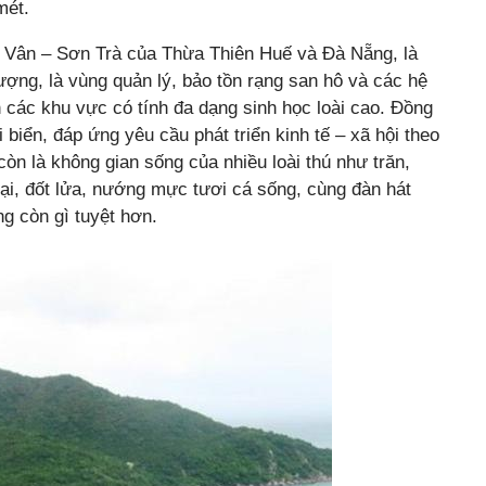
mét.
 Vân – Sơn Trà của Thừa Thiên Huế và Đà Nẵng, là
ượng, là vùng quản lý, bảo tồn rạng san hô và các hệ
 các khu vực có tính đa dạng sinh học loài cao. Đồng
ái biển, đáp ứng yêu cầu phát triển kinh tế – xã hội theo
còn là không gian sống của nhiều loài thú như trăn,
i, đốt lửa, nướng mực tươi cá sống, cùng đàn hát
g còn gì tuyệt hơn.