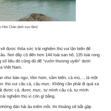
ảo Hòn Chảo (ảnh sưu tầm)
ẽ được thỏa sức trải nghiệm thú vui lặn biển để
âu. Nơi đây có đến hơn 144 loài san hô, 135 loài rong
g số liệu đó cũng đủ để “vườn thượng uyển” dưới
ủa Việt Nam.
 sản như bào ngư, tôm hùm, sâm biển, cá mú,… là một
c thú vui câu cá, câu mực. Không cần phải đi quá xa
t được cá, được mực, tự mình câu cá, tự mình
rải nghiệm thú vị còn gì bằng.
những đàn hải âu kiếm mồi, thi thoảng sẽ bắt gặp