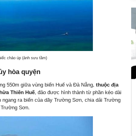
iếc chảo úp (ảnh sưu tầm)
ủy hòa quyện
g 550m giữa vùng biển Huế và Đà Nẵng,
thuộc địa
Thừa Thiên Huế
, đảo được hình thành từ phần kéo dài
m ngang ra biển của dãy Trường Sơn, chia dải Trường
 Trường Sơn.