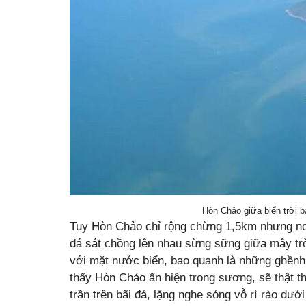
Hòn Chảo giữa biển trời b
Tuy Hòn Chảo chỉ rộng chừng 1,5km nhưng nơi
đá sát chồng lên nhau sừng sững giữa mây t
với mặt nước biển, bao quanh là những ghềnh 
thấy Hòn Chảo ẩn hiện trong sương, sẽ thật t
trần trên bãi đá, lặng nghe sóng vỗ rì rào dư