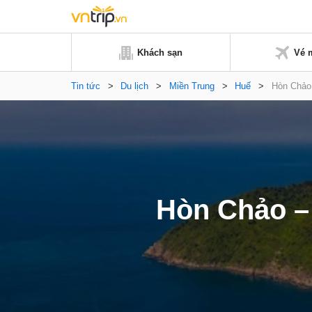
Khách sạn
Vé 
Tin tức
>
Du lịch
>
Miền Trung
>
Huế
>
Hòn Chảo 
Hòn Chảo –