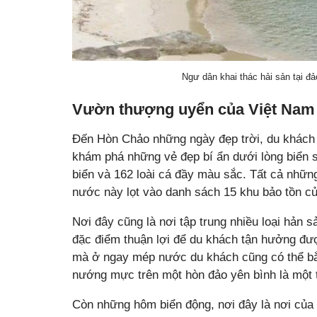
Ngư dân khai thác hải sản tại đ
Vườn thượng uyển của Việt Nam
Đến Hòn Chảo những ngày đẹp trời, du khách s
khám phá những vẻ đẹp bí ẩn dưới lòng biển s
biển và 162 loài cá đầy màu sắc. Tất cả nhữn
nước này lọt vào danh sách 15 khu bảo tồn c
Nơi đây cũng là nơi tập trung nhiều loại hản
đặc điểm thuận lợi để du khách tận hưởng đượ
mà ở ngay mép nước du khách cũng có thể bắ
nướng mực trên một hòn đảo yên bình là một t
Còn những hôm biển động, nơi đây là nơi của 