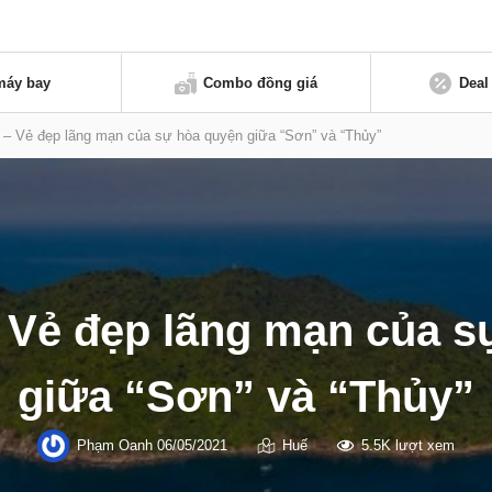
máy bay
Combo đồng giá
Deal
– Vẻ đẹp lãng mạn của sự hòa quyện giữa “Sơn” và “Thủy”
 Vẻ đẹp lãng mạn của s
giữa “Sơn” và “Thủy”
Phạm Oanh
06/05/2021
Huế
5.5K lượt xem