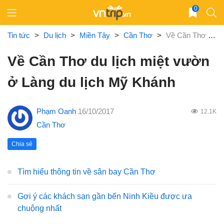
Skip
0
to
content
Tin tức
>
Du lịch
>
Miền Tây
>
Cần Thơ
>
Về Cần Thơ du lịch miệt vườn ở Làng du lịch Mỹ Khánh
Về Cần Thơ du lịch miệt vườn
ở Làng du lịch Mỹ Khánh
Phạm Oanh
16/10/2017
12.1K
Cần Thơ
Chia sẻ
Tìm hiểu thông tin về sân bay Cần Thơ
Gợi ý các khách sạn gần bến Ninh Kiều được ưa
chuộng nhất