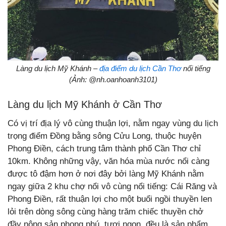
Làng du lịch Mỹ Khánh –
địa điểm du lịch Cần Thơ
nổi tiếng
(Ảnh: @nh.oanhoanh3101)
Làng du lịch Mỹ Khánh ở Cần Thơ
Có vị trí địa lý vô cùng thuận lợi, nằm ngay vùng du lịch
trọng điểm Đồng bằng sông Cửu Long, thuộc huyện
Phong Điền, cách trung tâm thành phố Cần Thơ chỉ
10km. Không những vậy, văn hóa mùa nước nổi càng
được tô đậm hơn ở nơi đây bởi làng Mỹ Khánh nằm
ngay giữa 2 khu chợ nổi vô cùng nổi tiếng: Cái Răng và
Phong Điền, rất thuận lợi cho một buổi ngồi thuyền len
lỏi trên dòng sông cùng hàng trăm chiếc thuyền chở
đầy nông sản phong phú, tươi ngon, đều là sản phẩm