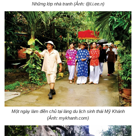
Những lớp nhà tranh (Ảnh: @l.i.ee.n)
Một ngày làm điền chủ tại làng du lịch sinh thái Mỹ Khánh
(Ảnh: mykhanh.com)