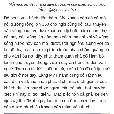
Mỗi món ăn đều mang đậm hương vị của miền sông nước
(Ảnh: @uyenhuynh91)
Để phục vụ khách đến thăm, Mỹ Khánh còn có cả một
hội trường rộng lớn 350 chỗ ngồi cùng đội tàu, thuyền
sẵn sàng phục vụ đưa khách du lịch đi thăm quan chợ
nổi hay các vùng lân cận theo cách mà chỉ khi về vùng
sông nước này bạn mới được trải nghiệm. Cùng với đó
là một loạt các chương trình khác nhau nhằm quảng bá
cho văn hóa nơi đây như: tham quan nhà cổ Nam bộ,
làng nghề truyền thống, vườn cây ăn trái cho đến văn
nghệ “Đờn ca tài tử”- một nét đẹp văn hóa đã có lịch sử
lâu đời ở nơi đây. Làng Mỹ Khánh cũng có rất nhiều
các dịch vụ khác nhau phục đích mục đích giải trí của
khách du lịch như đi xe ngựa, câu cá sấu, bơi thuyền,
xiếc khỉ hay đi taxi điện… Đặc biệt hơn cả phải kể đến
dịch vụ thử “Một ngày làm điền chủ” mà nơi đây cung
cấp được rất nhiều khách đến thăm yêu thích.