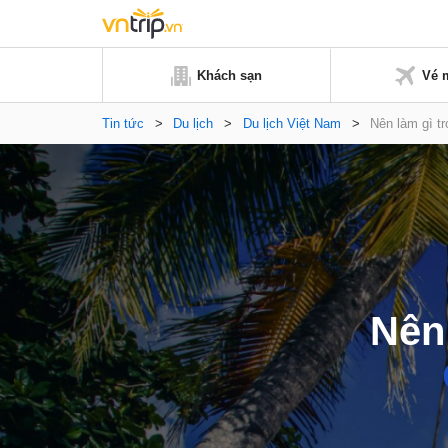
Khách sạn
Vé 
Tin tức
>
Du lịch
>
Du lịch Việt Nam
>
Nên làm gì tr
Nên