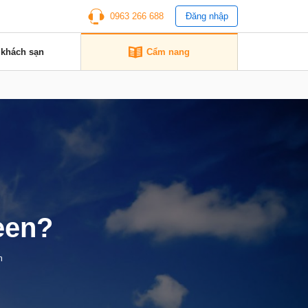
0963 266 688
Đăng nhập
 khách sạn
Cẩm nang
een?
m