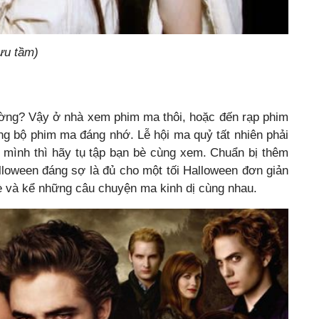
ưu tầm)
ng? Vậy ở nhà xem phim ma thôi, hoặc đến rạp phim
g bộ phim ma đáng nhớ. Lễ hội ma quỷ tất nhiên phải
ình thì hãy tụ tập bạn bè cùng xem. Chuẩn bị thêm
lloween đáng sợ là đủ cho một tối Halloween đơn giản
è và kể những câu chuyện ma kinh dị cùng nhau.