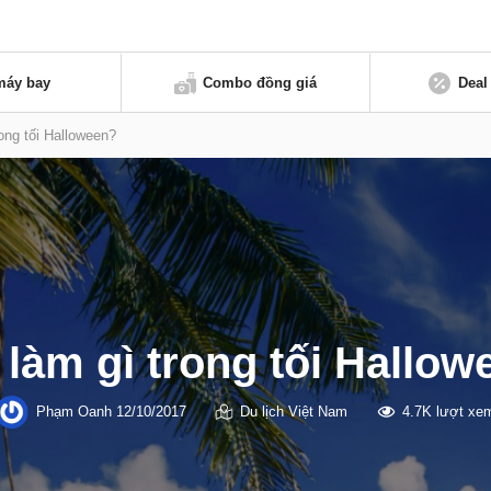
máy bay
Combo đồng giá
Deal
ong tối Halloween?
 làm gì trong tối Hallow
Phạm Oanh
12/10/2017
Du lịch Việt Nam
4.7K lượt xe