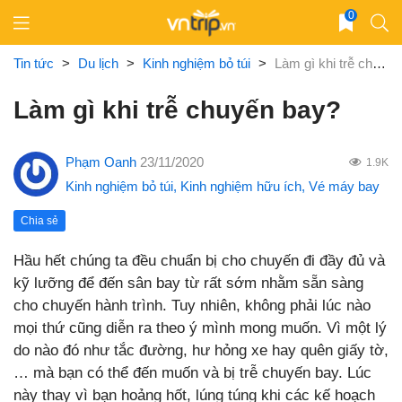
Skip
0
to
content
Tin tức
>
Du lịch
>
Kinh nghiệm bỏ túi
>
Làm gì khi trễ chuyến bay?
Làm gì khi trễ chuyến bay?
Phạm Oanh
23/11/2020
1.9K
Kinh nghiệm bỏ túi
,
Kinh nghiệm hữu ích
,
Vé máy bay
Chia sẻ
Hầu hết chúng ta đều chuẩn bị cho chuyến đi đầy đủ và
kỹ lưỡng để đến sân bay từ rất sớm nhằm sẵn sàng
cho chuyến hành trình. Tuy nhiên, không phải lúc nào
mọi thứ cũng diễn ra theo ý mình mong muốn. Vì một lý
do nào đó như tắc đường, hư hỏng xe hay quên giấy tờ,
… mà bạn có thể đến muốn và bị trễ chuyến bay. Lúc
này thay vì bạn hoảng hốt, lúng túng khi các kế hoạch