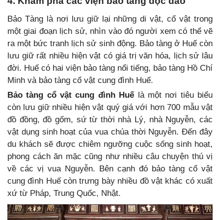
4. Khám phá các viện bảo tàng độc đáo
Bảo Tàng là nơi lưu giữ lại những di vật, cổ vật trong
một giai đoạn lịch sử, nhìn vào đó người xem có thể vẽ
ra một bức tranh lịch sử sinh động. Bảo tàng ở Huế còn
lưu giữ rất nhiều hiện vật có giá trị văn hóa, lịch sử lâu
đời. Huế có hai viện bảo tàng nổi tiếng, bảo tàng Hồ Chí
Minh và bảo tàng cổ vật cung đình Huế.
Bảo tàng cổ vật cung đình Huế
là một nơi tiêu biểu
còn lưu giữ nhiều hiện vật quý giá với hơn 700 mẫu vật
đồ đồng, đồ gốm, sứ từ thời nhà Lý, nhà Nguyễn, các
vật dụng sinh hoạt của vua chúa thời Nguyễn. Đến đây
du khách sẽ được chiêm ngưỡng cuộc sống sinh hoạt,
phong cách ăn mặc cũng như nhiều câu chuyện thú vị
về các vị vua Nguyễn. Bên cạnh đó bảo tàng cổ vật
cung đình Huế còn trưng bày nhiều đồ vật khác có xuất
xứ từ Pháp, Trung Quốc, Nhật.