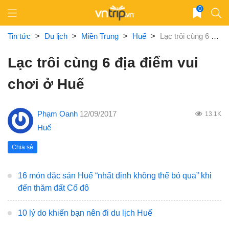
Skip
0
to
content
Tin tức
>
Du lịch
>
Miền Trung
>
Huế
>
Lạc trôi cùng 6 địa điểm vui chơi ở Huế
Lạc trôi cùng 6 địa điểm vui
chơi ở Huế
Phạm Oanh
12/09/2017
13.1K
Huế
Chia sẻ
16 món đặc sản Huế “nhất định không thể bỏ qua” khi
đến thăm đất Cố đô
10 lý do khiến bạn nên đi du lịch Huế