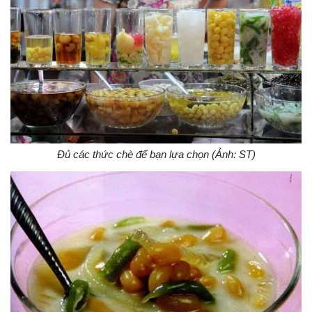
Đủ các thức chè để bạn lựa chọn (Ảnh: ST)