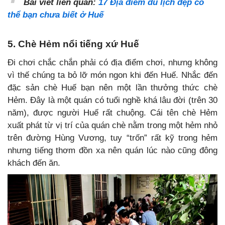
Bài viết liên quan:
17 Địa điểm du lịch đẹp có
thể bạn chưa biết ở Huế
5. Chè Hẻm nổi tiếng xứ Huế
Đi chơi chắc chắn phải có địa điểm chơi, nhưng không
vì thế chúng ta bỏ lỡ món ngon khi đến Huế. Nhắc đến
đặc sản chè Huế bạn nên một lần thưởng thức chè
Hẻm. Đây là một quán có tuổi nghề khá lâu đời (trên 30
năm), được người Huế rất chuộng. Cái tên chè Hẻm
xuất phát từ vị trí của quán chè nằm trong một hẻm nhỏ
trên đường Hùng Vương, tuy “trốn” rất kỹ trong hẻm
nhưng tiếng thơm đồn xa nên quán lúc nào cũng đông
khách đến ăn.