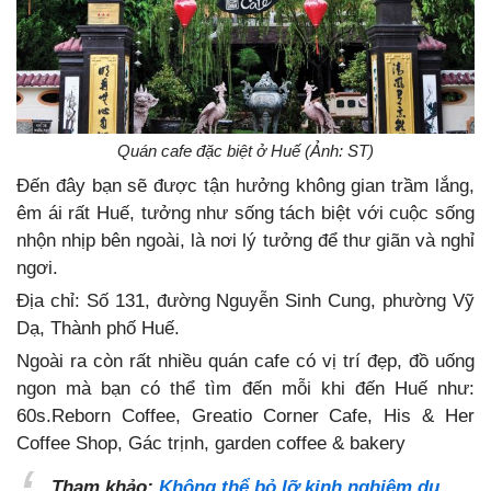
Quán cafe đặc biệt ở Huế (Ảnh: ST)
Đến đây bạn sẽ được tận hưởng không gian trầm lắng,
êm ái rất Huế, tưởng như sống tách biệt với cuộc sống
nhộn nhịp bên ngoài, là nơi lý tưởng để thư giãn và nghỉ
ngơi.
Địa chỉ: Số 131, đường Nguyễn Sinh Cung, phường Vỹ
Dạ, Thành phố Huế.
Ngoài ra còn rất nhiều quán cafe có vị trí đẹp, đồ uống
ngon mà bạn có thể tìm đến mỗi khi đến Huế như:
60s.Reborn Coffee, Greatio Corner Cafe, His & Her
Coffee Shop, Gác trịnh, garden coffee & bakery
Tham khảo:
Không thể bỏ lỡ kinh nghiệm du