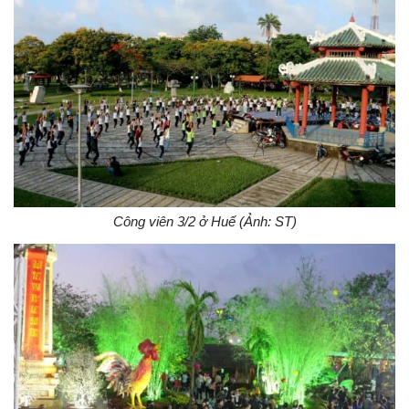
Công viên 3/2 ở Huế (Ảnh: ST)