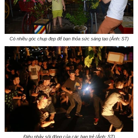
Có nhiều góc chụp đẹp để bạn thỏa sức sáng tạo (Ảnh: ST)
Điệu nhảy sôi động của các bạn trẻ (Ảnh: ST)