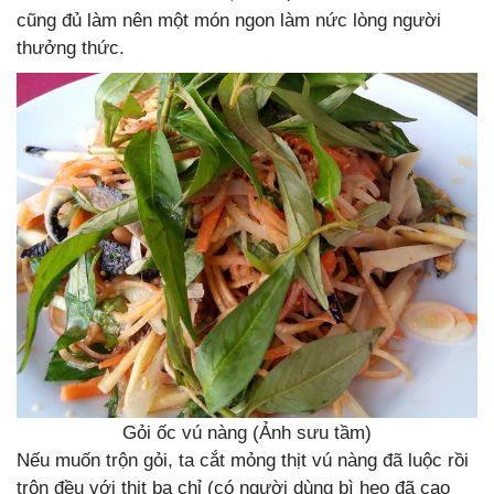
cũng đủ làm nên một món ngon làm nức lòng người
thưởng thức.
Gỏi ốc vú nàng (Ảnh sưu tầm)
Nếu muốn trộn gỏi, ta cắt mỏng thịt vú nàng đã luộc rồi
trộn đều với thịt ba chỉ (có người dùng bì heo đã cạo