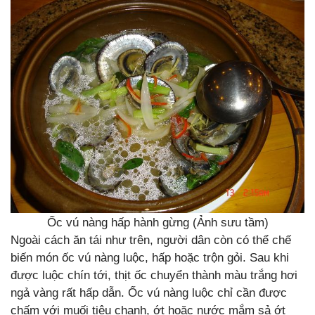
Ốc vú nàng hấp hành gừng (Ảnh sưu tầm)
Ngoài cách ăn tái như trên, người dân còn có thể chế
biến món ốc vú nàng luộc, hấp hoặc trộn gỏi. Sau khi
được luộc chín tới, thịt ốc chuyển thành màu trắng hơi
ngả vàng rất hấp dẫn. Ốc vú nàng luộc chỉ cần được
chấm với muối tiêu chanh, ớt hoặc nước mắm sả ớt