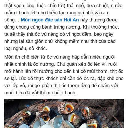
thật sạch lông, luộc chín tới) thái nhỏ, dưa chuột, nước
mắm chanh ớt, cho thêm lạc rang giã nhỏ và rau
sống…
Món ngon đặc sản Hội An
này thường được
dùng chung cùng bánh tráng nướng. Khi thưởng thức,
ta sẽ thấy thịt ốc vú nàng có vị ngọt đậm, béo ngậy
nhưng lại săn giòn chứ không mềm như thịt của các
loại nghêu, sò khác.
Món ăn chế biến từ ốc vú nàng hấp dẫn nhiều người
nhất chính là ốc nướng. Chủ quán xếp ốc lên vỉ, rưới
mỡ hành lên rồi nướng cho đến khi có mùi thơm, thịt ốc
se lại. Lúc đó thực khách chỉ cần dỡ ốc ra, đập khẽ cho
vỡ lớp vỏ, rồi gỡ phần thịt ốc thơm lừng để chấm với
muối tiêu đã vắt thêm chút chanh.