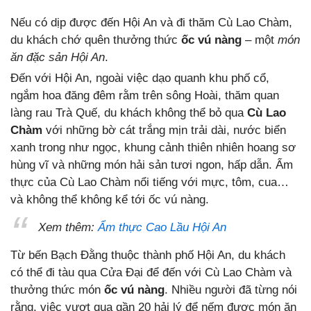
Nếu có dịp được đến Hội An và đi thăm Cù Lao Chàm,
du khách chớ quên thưởng thức
ốc vú nàng
– một
món
ăn đặc sản Hội An
.
Đến với Hội An, ngoài việc dạo quanh khu phố cổ,
ngắm hoa đăng đêm rằm trên sông Hoài, thăm quan
làng rau Trà Quế, du khách không thể bỏ qua
Cù Lao
Chàm
với những bờ cát trắng mịn trải dài, nước biển
xanh trong như ngọc, khung cảnh thiên nhiên hoang sơ
hùng vĩ và những món hải sản tươi ngon, hấp dẫn. Ẩm
thực của Cù Lao Chàm nổi tiếng với mực, tôm, cua…
và không thể không kể tới ốc vú nàng.
Xem thêm:
Ẩm thực Cao Lầu Hội An
Từ bến Bạch Đằng thuộc thành phố Hội An, du khách
có thể đi tàu qua Cửa Đại để đến với Cù Lao Chàm và
thưởng thức món
ốc vú nàng
. Nhiều người đã từng nói
rằng, việc vượt qua gần 20 hải lý để nếm được món ăn