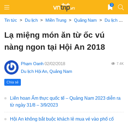
Skip
0
to
content
Tin tức
>
Du lịch
>
Miền Trung
>
Quảng Nam
>
Du lịch Hội An
Lạ miệng món ăn từ ốc vú
nàng ngon tại Hội An 2018
Phạm Oanh
02/02/2018
7.4K
Du lịch Hội An
,
Quảng Nam
Chia sẻ
Liên hoan Ẩm thực quốc tế – Quảng Nam 2023 diễn ra
từ ngày 31/8 – 3/9/2023
Hội An không bắt buộc khách lẻ mua vé vào phố cổ