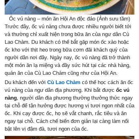
Ốc vú nàng – món ăn Hội An độc đáo (Ảnh sưu tầm)
Trước đây, ốc vú nàng chưa được nhiều người biết tới
và thường chỉ xuất hiện trong bữa ăn của ngư dân Cù
Lao Chàm. Du khách có thể bắt gặp món ốc xào hoặc
ốc kho với thịt heo trong bữa cơm đãi khách quý của
người dân nơi đây. Ngày nay, ốc vú nàng đã trở thành
một món ăn lạ miệng và đầy sức hút tại các nhà hàng,
quán ăn của Cù Lao Chàm cũng như của Hội An.
Du khách đến với
Cù Lao Chàm
có thể học cách ăn ốc
vú nàng của ngư dân địa phương. Khi bắt được
ốc vú
nàng
, người dân địa phương thường thưởng thức ngay
tại chỗ để tận hưởng được hương vị tươi ngon nhất của
ốc. Khi cạy được ốc, họ sẽ vắt chanh, rắc tiêu và ăn
ngay tại chỗ. Cách chế biến đơn giản lại càng làm nổi
bật lên vị đậm đà, tươi ngon của ốc.