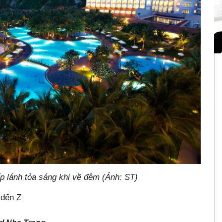
ỏa sáng khi về đêm (Ảnh: ST)
 đến Z