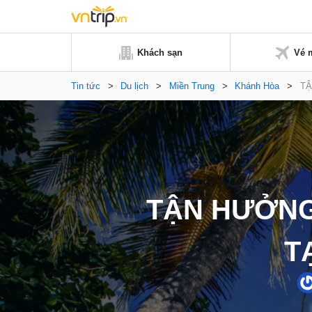
Khách sạn
Vé 
Tin tức
>
Du lịch
>
Miền Trung
>
Khánh Hòa
>
TẬ
TẬN HƯỞNG
T