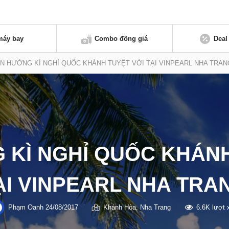
máy bay
Combo đồng giá
Deal
N HƯỞNG KÌ NGHỈ QUỐC KHÁNH TUYỆT VỜI TẠI VINPEARL NHA TRAN
 KÌ NGHỈ QUỐC KHÁNH
ẠI VINPEARL NHA TRA
Phạm Oanh
24/08/2017
Khánh Hòa
,
Nha Trang
6.6K lượt