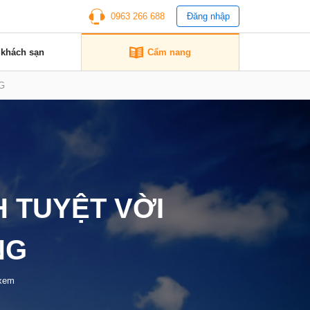
0963 266 688
Đăng nhập
 khách sạn
Cẩm nang
G
 TUYỆT VỜI
NG
 xem