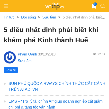
Skip
0
to
content
Tin tức
>
Đời sống
>
Sưu tầm
>
5 điều nhất định phải biết khi khám phá Kinh thành Huế
5 điều nhất định phải biết khi
khám phá Kinh thành Huế
Phạm Oanh
30/10/2019
22.6K
Sưu tầm
Chia sẻ
SUN PHÚ QUỐC AIRWAYS CHÍNH THỨC CẤT CÁNH
TRÊN ATADI.VN
EMS – “Trợ lý tài chính AI” giúp doanh nghiệp cắt giảm
chi phí & tăng tốc vận hành