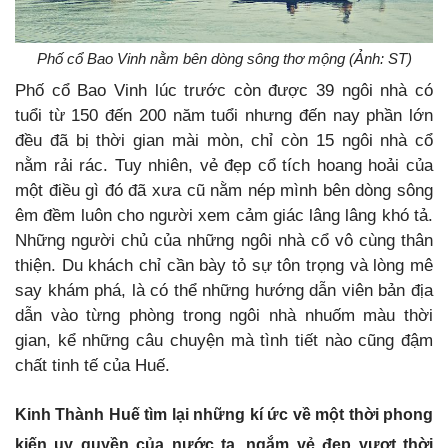
Phố cổ Bao Vinh nằm bên dòng sông thơ mộng (Ảnh: ST)
Phố cổ Bao Vinh lúc trước còn được 39 ngôi nhà có
tuổi từ 150 đến 200 năm tuổi nhưng đến nay phần lớn
đều đã bị thời gian mài mòn, chỉ còn 15 ngôi nhà cổ
nằm rải rác. Tuy nhiên, vẻ đẹp cổ tích hoang hoải của
một điều gì đó đã xưa cũ nằm nép mình bên dòng sông
êm đềm luôn cho người xem cảm giác lâng lâng khó tả.
Những người chủ của những ngôi nhà cổ vô cùng thân
thiện. Du khách chỉ cần bày tỏ sự tôn trọng và lòng mê
say khám phá, là có thể những hướng dẫn viên bản địa
dẫn vào từng phòng trong ngôi nhà nhuốm màu thời
gian, kể những câu chuyện mà tình tiết nào cũng đậm
chất tinh tế của Huế.
Kinh Thành Huế tìm lại những kí ức về một thời phong
kiến uy quyền của nước ta, ngắm vẻ đẹp vượt thời