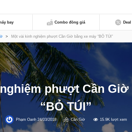
máy bay
Combo đồng giá
Deal
iờ
>
Một vài kinh nghiệm phượt Cần Giờ bằng xe máy “BỎ TÚI”
h nghiệm phượt Cần Giờ
“BỎ TÚI”
Phạm Oanh
24/03/2018
Cần Giờ
15.9K lượt xem