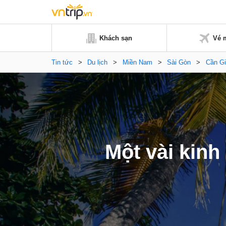
Khách sạn
Vé 
Tin tức
>
Du lịch
>
Miền Nam
>
Sài Gòn
>
Cần G
Một vài kin