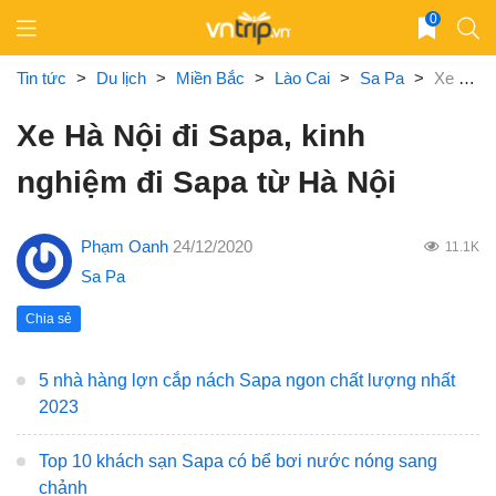
Skip
0
to
content
Tin tức
>
Du lịch
>
Miền Bắc
>
Lào Cai
>
Sa Pa
>
Xe Hà Nội đi Sapa, kinh nghiệm đi Sapa từ Hà Nội
Xe Hà Nội đi Sapa, kinh
nghiệm đi Sapa từ Hà Nội
Phạm Oanh
24/12/2020
11.1K
Sa Pa
Chia sẻ
5 nhà hàng lợn cắp nách Sapa ngon chất lượng nhất
2023
Top 10 khách sạn Sapa có bể bơi nước nóng sang
chảnh