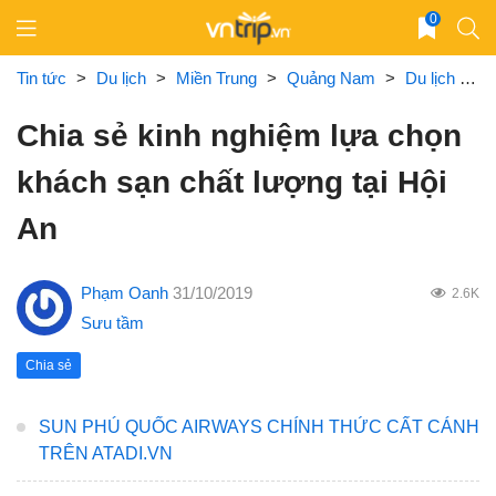
Skip
0
to
content
Tin tức
>
Du lịch
>
Miền Trung
>
Quảng Nam
>
Du lịch Hội An
Chia sẻ kinh nghiệm lựa chọn
khách sạn chất lượng tại Hội
An
Phạm Oanh
31/10/2019
2.6K
Sưu tầm
Chia sẻ
SUN PHÚ QUỐC AIRWAYS CHÍNH THỨC CẤT CÁNH
TRÊN ATADI.VN