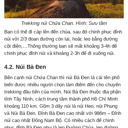
Trekking núi Chứa Chan. Hình: Sưu tầm
Bạn có thể đi cáp lên đến chùa, sau đó chinh phục đỉnh
núi với 2/3 đoạn đường còn lại, hoặc leo bằng đường
cột điện,…Thông thường bạn sẽ mất khoảng 3-4h để
chinh phục đỉnh núi và khoảng 2-3h để đi xuống núi.
4.2. Núi Bà Đen
Bên cạnh núi Chứa Chan thì núi Bà Đen là cái tên phổ
biến được nhiều người chọn làm điểm đến cho chuyến
trekking đầu tiên của mình. Núi Bà Đen thuộc địa phận
tỉnh Tây Ninh, cách trung tâm thành phố Hồ Chí Minh
khoảng 110 km. Gồm 3 dãy núi là núi Heo, núi Phụng
và Núi Bà Đen. Đỉnh Bà Đen cao nhất với 986m – Đỉnh
núi cao nhất Đông Nam Bộ. Có nhiều cách để chinh
phục đỉnh Bà Đen như là leo Đường Chùa, leo đường