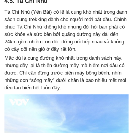
4.5. Tà Chì Nhù
Tà Chì Nhù (Yên Bái) có lẽ là cung khó nhất trong danh
sách cung trekking dành cho người mới bắt đầu. Chinh
phục Tà Chì Nhù không khó nhưng đòi hỏi bạn phải có
sức khỏe và sức bền bởi quãng đường này dài đến
24km gồm nhiều con dốc đứng nối tiếp nhau và không
có cây cối nên gió ở đây rất lớn.
Mặc dù là cung đường khó nhất trong danh sách này,
nhưng đây lại là thiên đường mây mà hiếm nơi đâu có
được. Chỉ cần đứng trước biển mây bồng bềnh, nhìn
những con “sóng mây” dưới chân là bao nhiêu mệt mỏi
đều tan biến hết luôn đấy.