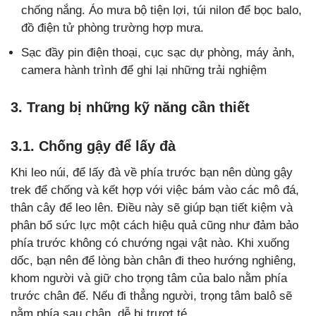
chống nắng. Áo mưa bộ tiện lợi, túi nilon để bọc balo,
đồ điện tử phòng trường hợp mưa.
Sạc đầy pin điện thoại, cục sạc dự phòng, máy ảnh,
camera hành trình để ghi lại những trải nghiệm
3. Trang bị những kỹ năng cần thiết
3.1. Chống gậy để lấy đà
Khi leo núi, để lấy đà về phía trước bạn nên dùng gậy
trek để chống và kết hợp với việc bám vào các mô đá,
thân cây để leo lên. Điều này sẽ giúp bạn tiết kiệm và
phân bổ sức lực một cách hiệu quả cũng như đảm bảo
phía trước không có chướng ngại vật nào. Khi xuống
dốc, bạn nên để lòng bàn chân đi theo hướng nghiêng,
khom người và giữ cho trọng tâm của balo nằm phía
trước chân đế. Nếu đi thẳng người, trọng tâm balô sẽ
nằm phía sau chân, dễ bị trượt té.