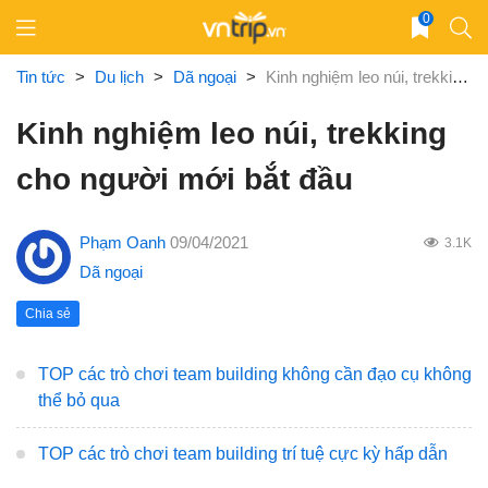
Skip
0
to
content
Tin tức
>
Du lịch
>
Dã ngoại
>
Kinh nghiệm leo núi, trekking cho người mới bắt đầu
Kinh nghiệm leo núi, trekking
cho người mới bắt đầu
Phạm Oanh
09/04/2021
3.1K
Dã ngoại
Chia sẻ
TOP các trò chơi team building không cần đạo cụ không
thể bỏ qua
TOP các trò chơi team building trí tuệ cực kỳ hấp dẫn