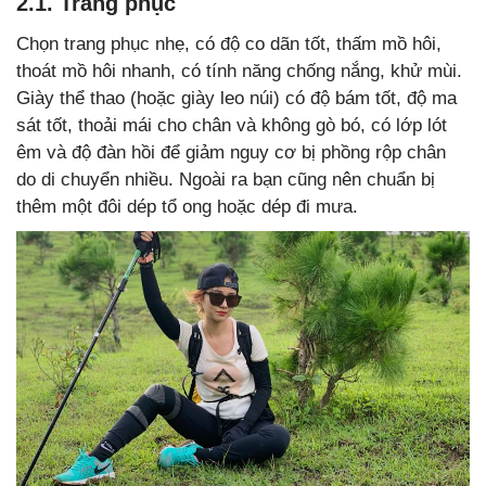
2.1. Trang phục
Chọn trang phục nhẹ, có độ co dãn tốt, thấm mồ hôi,
thoát mồ hôi nhanh, có tính năng chống nắng, khử mùi.
Giày thể thao (hoặc giày leo núi) có độ bám tốt, độ ma
sát tốt, thoải mái cho chân và không gò bó, có lớp lót
êm và độ đàn hồi để giảm nguy cơ bị phồng rộp chân
do di chuyển nhiều. Ngoài ra bạn cũng nên chuẩn bị
thêm một đôi dép tổ ong hoặc dép đi mưa.