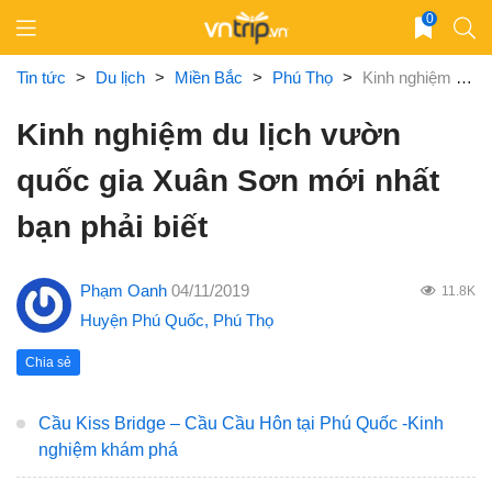
Skip
0
to
content
Tin tức
>
Du lịch
>
Miền Bắc
>
Phú Thọ
>
Kinh nghiệm du lịch vườn quốc gia Xuân Sơn mới nhất bạn phải biết
Kinh nghiệm du lịch vườn
quốc gia Xuân Sơn mới nhất
bạn phải biết
Phạm Oanh
04/11/2019
11.8K
Huyện Phú Quốc
,
Phú Thọ
Chia sẻ
Cầu Kiss Bridge – Cầu Cầu Hôn tại Phú Quốc -Kinh
nghiệm khám phá