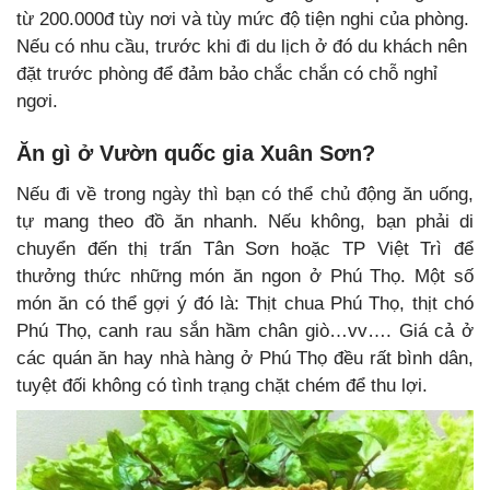
từ 200.000đ tùy nơi và tùy mức độ tiện nghi của phòng.
Nếu có nhu cầu, trước khi đi du lịch ở đó du khách nên
đặt trước phòng để đảm bảo chắc chắn có chỗ nghỉ
ngơi.
Ăn gì ở Vườn quốc gia Xuân Sơn?
Nếu đi về trong ngày thì bạn có thể chủ động ăn uống,
tự mang theo đồ ăn nhanh. Nếu không, bạn phải di
chuyển đến thị trấn Tân Sơn hoặc TP Việt Trì để
thưởng thức những món ăn ngon ở Phú Thọ. Một số
món ăn có thể gợi ý đó là: Thịt chua Phú Thọ, thịt chó
Phú Thọ, canh rau sắn hầm chân giò…vv…. Giá cả ở
các quán ăn hay nhà hàng ở Phú Thọ đều rất bình dân,
tuyệt đối không có tình trạng chặt chém để thu lợi.