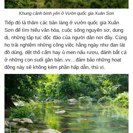
Khung cảnh bình yên ở Vườn quốc gia Xuân Sơn
Tiếp đó là thăm các bản làng ở vườn quốc gia Xuân
Sơn để tìm hiểu văn hóa, cuộc sống nguyên sơ, dung
dị, những tập tục độc đáo của người dân nơi đây. Cùng
họ trải nghiệm những công việc hằng ngày như đan lát
đồ dùng, dệt thổ cẩm hay ủ men nấu rượu, đánh bắt cá
ở những con suối gần bản..vv…đảm bảo những hoạt
động này sẽ không kém phần hấp dẫn, thú vị.