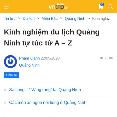
Skip
0
to
content
Tin tức
>
Du lịch
>
Miền Bắc
>
Quảng Ninh
>
Kinh nghiệm du lịch Quảng Ninh tự túc từ A – Z
Kinh nghiệm du lịch Quảng
Ninh tự túc từ A – Z
Phạm Oanh
22/05/2020
23.0K
Quảng Ninh
Chia sẻ
Sá sùng – ” Vàng ròng” tại Quảng Ninh
Các món ăn ngon nổi tiếng ở Quảng Ninh