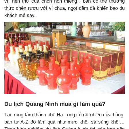
vĩ, nên thơ của chốn non thiêng , bạn có thể thưởng
thức chén rượu với vị chua, ngọt đậm đà khiến bao du
khách mê say.
Du lịch Quảng Ninh mua gì làm quà?
Tại trung tâm thành phố Hạ Long có rất nhiều cửa hàng,
bán từ A-Z đồ làm quà như mực khô, sá sùng khô,…