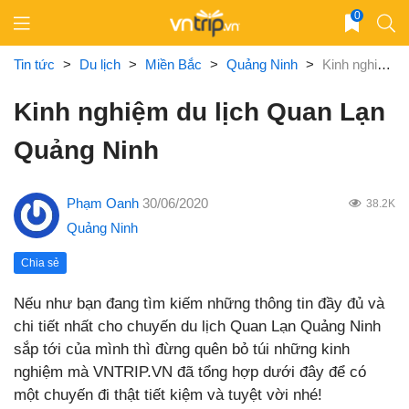
Skip
0
to
content
Tin tức
>
Du lịch
>
Miền Bắc
>
Quảng Ninh
>
Kinh nghiệm du lịch Quan Lạn Quảng Ninh
Kinh nghiệm du lịch Quan Lạn
Quảng Ninh
Phạm Oanh
30/06/2020
38.2K
Quảng Ninh
Chia sẻ
Nếu như bạn đang tìm kiếm những thông tin đầy đủ và
chi tiết nhất cho chuyến du lịch Quan Lạn Quảng Ninh
sắp tới của mình thì đừng quên bỏ túi những kinh
nghiệm mà VNTRIP.VN đã tổng hợp dưới đây để có
một chuyến đi thật tiết kiệm và tuyệt vời nhé!