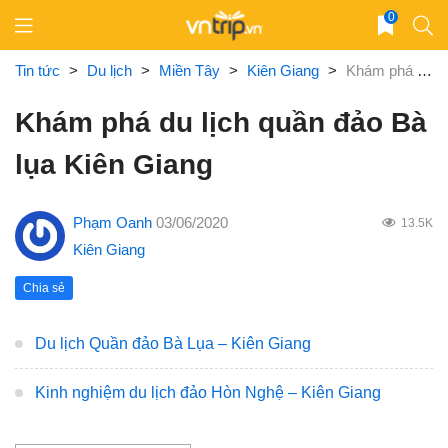
Skip
0
to
content
Tin tức
>
Du lịch
>
Miền Tây
>
Kiên Giang
>
Khám phá du lịch quần đảo Bà lụa Kiên Giang
Khám phá du lịch quần đảo Bà
lụa Kiên Giang
Phạm Oanh
03/06/2020
13.5K
Kiên Giang
Chia sẻ
Du lịch Quần đảo Bà Lụa – Kiên Giang
Kinh nghiệm du lịch đảo Hòn Nghệ – Kiên Giang