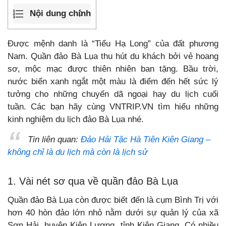
Nội dung chính
Được mệnh danh là “Tiểu Hạ Long” của đất phương
Nam. Quần đảo Bà Lụa thu hút du khách bởi vẻ hoang
sơ, mộc mạc được thiên nhiên ban tặng. Bầu trời,
nước biển xanh ngắt một màu là điểm đến hết sức lý
tưởng cho những chuyến dã ngoại hay du lịch cuối
tuần. Các bạn hãy cùng VNTRIP.VN tìm hiểu những
kinh nghiệm du lịch đảo Bà Lụa nhé.
Tin liên quan:
Đảo Hải Tặc Hà Tiên Kiên Giang –
không chỉ là du lịch mà còn là lịch sử
1. Vài nét sơ qua về quần đảo Bà Lụa
Quần đảo Bà Lụa còn được biết đến là cụm Bình Trị với
hơn 40 hòn đảo lớn nhỏ nằm dưới sự quản lý của xã
Sơn Hải, huyện Kiên Lương, tỉnh Kiên Giang. Có nhiều