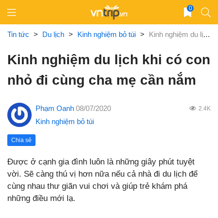
Skip
0
to
content
Tin tức
>
Du lịch
>
Kinh nghiệm bỏ túi
>
Kinh nghiệm du lịch khi có con nhỏ đi cùng cha mẹ cần nắm
Kinh nghiệm du lịch khi có con
nhỏ đi cùng cha mẹ cần nắm
Phạm Oanh
08/07/2020
2.4K
Kinh nghiệm bỏ túi
Chia sẻ
Được ở cạnh gia đình luôn là những giây phút tuyệt
vời. Sẽ càng thú vị hơn nữa nếu cả nhà đi du lịch để
cùng nhau thư giãn vui chơi và giúp trẻ khám phá
những điều mới lạ.