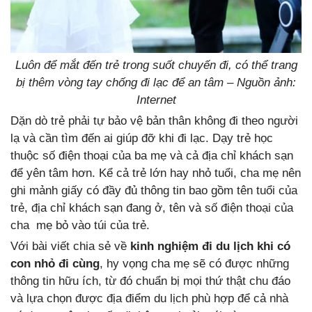
Luôn để mắt đến trẻ trong suốt chuyến đi, có thể trang
bị thêm vòng tay chống đi lạc để an tâm – Nguồn ảnh:
Internet
Dặn dò trẻ phải tự bảo vệ bản thân không đi theo người
lạ và cần tìm đến ai giúp đỡ khi đi lạc. Dạy trẻ học
thuộc số điện thoại của ba mẹ và cả địa chỉ khách sạn
để yên tâm hơn. Kể cả trẻ lớn hay nhỏ tuổi, cha mẹ nên
ghi mảnh giấy có đầy đủ thông tin bao gồm tên tuổi của
trẻ, địa chỉ khách sạn đang ở, tên và số điện thoại của
cha mẹ bỏ vào túi của trẻ.
Với bài viết chia sẻ về
kinh nghiệm đi du lịch khi có
con nhỏ đi cùng
, hy vọng cha mẹ sẽ có được những
thông tin hữu ích, từ đó chuẩn bị mọi thứ thật chu đáo
và lựa chọn được địa điểm du lịch phù hợp để cả nhà