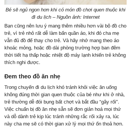
Bé sẽ ngủ ngon hơn khi có món đồ chơi quen thuộc khi
đi du lịch – Nguồn ảnh: Internet
Bạn cũng nên lưu ý mang thêm nhiều hơn vài bộ đồ cho
trẻ, vì trẻ nhỏ rất dễ làm bẩn quần áo, khi đó cha mẹ
vẫn đủ đồ để thay cho trẻ. Và hãy nhớ mang theo áo
khoác mỏng, hoặc đồ dài phòng trường hợp ban đêm
thời tiết hạ thấp hoặc nhiệt độ máy lạnh khiến trẻ không
thích nghi được.
Đem theo đồ ăn nhẹ
Trong chuyến đi du lịch khó tránh khỏi việc ăn uống
không đúng thời gian quen thuộc của bé như khi ở nhà,
trẻ thường dễ đói bụng bất chợt và bắt đầu “gây rối”.
Việc chuẩn bị đồ ăn nhẹ sẵn sẽ đơn giản hoá mọi thứ
và dỗ dành trẻ kịp lúc tránh những rắc rối xảy ra, lúc
này cha mẹ sẽ có thời gian xử lý mọi thứ ổn thoả hơn.