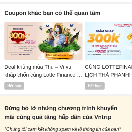
Coupon khác bạn có thể quan tâm
Deal khủng mùa Thu – Vi vu
CÙNG LOTTEFINA
khắp chốn cùng Lotte Finance x
LỊCH THẢ PHANH!
Vntrip
Hết hạn
Hết hạn
Đừng bỏ lỡ những chương trình khuyến
mãi cùng quà tặng hấp dẫn của Vntrip
*Chúng tôi cam kết không spam và lộ thông tin của bạn*