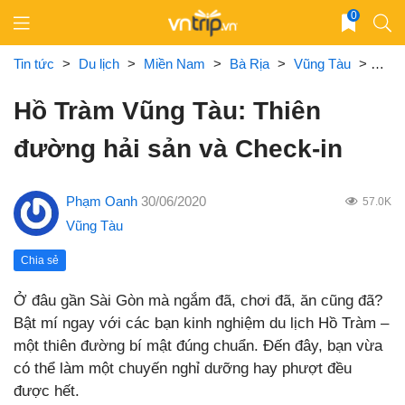
Skip
0
to
content
Tin tức
>
Du lịch
>
Miền Nam
>
Bà Rịa
>
Vũng Tàu
>
Hồ T
Hồ Tràm Vũng Tàu: Thiên
đường hải sản và Check-in
Phạm Oanh
30/06/2020
57.0K
Vũng Tàu
Chia sẻ
Ở đâu gần Sài Gòn mà ngắm đã, chơi đã, ăn cũng đã?
Bật mí ngay với các bạn kinh nghiệm du lịch Hồ Tràm –
một thiên đường bí mật đúng chuẩn. Đến đây, bạn vừa
có thể làm một chuyến nghỉ dưỡng hay phượt đều
được hết.