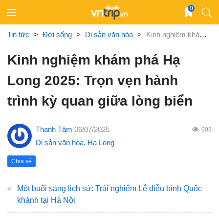
Skip
0
to
content
Tin tức
>
Đời sống
>
Di sản văn hóa
>
Kinh nghiệm khám phá Hạ Long 2025: Trọn vẹn hành trình kỳ quan giữa lòng biển
Kinh nghiệm khám phá Hạ
Long 2025: Trọn vẹn hành
trình kỳ quan giữa lòng biển
Thanh Tâm
06/07/2025
903
Di sản văn hóa
,
Hạ Long
Chia sẻ
Một buổi sáng lịch sử: Trải nghiệm Lễ diễu binh Quốc
khánh tại Hà Nội