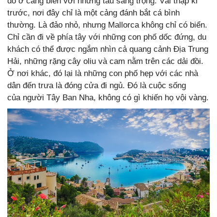
đỗ ở cảng biển với những tàu sang trọng. Vài thập kỉ
trước, nơi đây chỉ là một cảng đánh bắt cá bình
thường. Là đảo nhỏ, nhưng Mallorca không chỉ có biển.
Chỉ cần đi về phía tây với những con phố dốc đứng, du
khách có thể được ngắm nhìn cả quang cảnh Địa Trung
Hải, những rặng cây oliu và cam nằm trên các dải đồi.
Ở nơi khác, đó lại là những con phố hẹp với các nhà
dân đến trưa là đóng cửa đi ngủ. Đó là cuộc sống
của người Tây Ban Nha, không có gì khiến họ vội vàng.