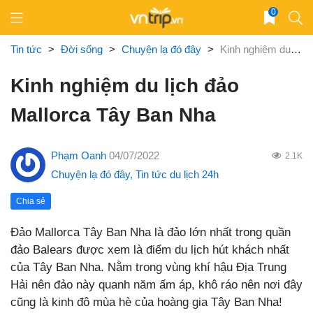
Skip
0
to
content
Tin tức
>
Đời sống
>
Chuyện lạ đó đây
>
Kinh nghiệm du lịch đảo Mallorca Tây Ban Nha
Kinh nghiệm du lịch đảo
Mallorca Tây Ban Nha
Phạm Oanh
04/07/2022
2.1K
Chuyện lạ đó đây
,
Tin tức du lịch 24h
Chia sẻ
Đảo Mallorca Tây Ban Nha là đảo lớn nhất trong quần
đảo Balears được xem là điểm du lịch hút khách nhất
của Tây Ban Nha. Nằm trong vùng khí hậu Địa Trung
Hải nên đảo này quanh năm ấm áp, khô ráo nên nơi đây
cũng là kinh đô mùa hè của hoàng gia Tây Ban Nha!