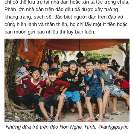
chỉ có thể lưu trú tại nhà dân hoặc xin tá túc trong chùa.
Phần lớn nhà dân trên đảo đều đã được xây tường
khang trang, sạch sẽ, đặc biệt người dân trên đảo vô
cùng hiền lành và thân thiện, họ chỉ lấy một ít tiền hoặc
bạn muốn gửi bao nhiêu thì tùy bạn luôn.
Những đứa trẻ trên đảo Hòn Nghệ. Hình: @anhgipsytic