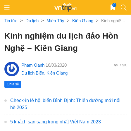
Skip
0
to
content
Tin tức
>
Du lịch
>
Miền Tây
>
Kiên Giang
>
Kinh nghiệm du lịch đảo Hòn Nghệ – Kiên Giang
Kinh nghiệm du lịch đảo Hòn
Nghệ – Kiên Giang
Phạm Oanh
16/03/2020
7.9K
Du lịch Biển
,
Kiên Giang
Chia sẻ
Check-in lễ hội biển Bình Định: Thiên đường mới nổi
hè 2025
5 khách sạn sang trọng nhất Việt Nam 2023