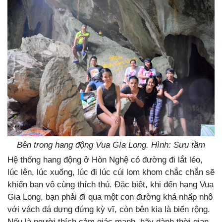
Bên trong hang động Vua GIa Long. Hình: Sưu tầm
Hệ thống hang động ở Hòn Nghệ có đường đi lắt léo,
lúc lên, lúc xuống, lúc đi lúc cúi lom khom chắc chắn sẽ
khiến bạn vô cùng thích thú. Đặc biệt, khi đến hang Vua
Gia Long, bạn phải đi qua một con đường khá nhấp nhô
với vách đá dựng đứng kỳ vĩ, còn bên kia là biển rộng.
Nếu là người thích cảm giác mạnh, hãy dành thời gian