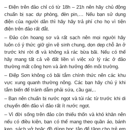
– Điện trên đảo chỉ có từ 18h – 21h nên hãy chủ động
chuẩn bị sạc dự phòng, đèn pin,… Nếu bạn sử dụng
điện của người dân thì hãy hãy trả phí cho họ vì tiện
điện trên đảo rất đắt.
– Đảo còn hoang sơ và rất sạch nên mọi người hãy
luôn có ý thức giữ gìn vệ sinh chung, dọn dẹp chỗ ăn ở
trước khi rời đi và không xả rác bừa bãi. Nếu có thể
hãy mang tất cả về đất liền vì việc xử lý rác ở đảo
thường mất công hơn và ảnh hưởng đến môi trường.
– Điệp Sơn không có bãi tắm chính thức nên các khu
vực xung quanh thường nông. Các bạn hãy chú ý khi
tắm biển để tránh dẫm phải sứa, cầu gai,..
– Bạn nên chuẩn bị nước ngọt và túi rác từ trước khi di
chuyển đến đảo vì đảo rất ít nước ngọt.
– Vì đời sống trên đảo còn thiếu thốn và khó khăn nên
nếu có điều kiện, bạn có thể mang theo quần áo, bánh
kẹo, sách vở hoặc đồ dùng học tập để tặng cho trẻ em