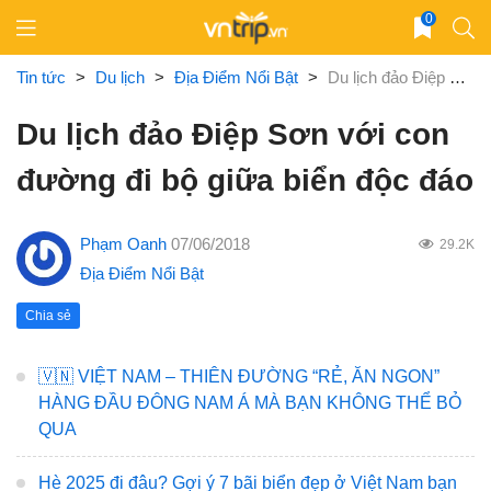
Skip
0
to
content
Tin tức
>
Du lịch
>
Địa Điểm Nổi Bật
>
Du lịch đảo Điệp Sơn với con đường đi bộ giữa biển độc đáo
Du lịch đảo Điệp Sơn với con
đường đi bộ giữa biển độc đáo
Phạm Oanh
07/06/2018
29.2K
Địa Điểm Nổi Bật
Chia sẻ
🇻🇳 VIỆT NAM – THIÊN ĐƯỜNG “RẺ, ĂN NGON”
HÀNG ĐẦU ĐÔNG NAM Á MÀ BẠN KHÔNG THỂ BỎ
QUA
Hè 2025 đi đâu? Gợi ý 7 bãi biển đẹp ở Việt Nam bạn