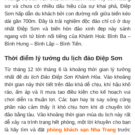
sơ và chưa có nhiều dấu hiệu của sự khai phá, Điệp
Sơn hấp dẫn du khách bởi con đường nổi giữa biển kéo
dài gần 700m. Đây là trải nghiệm độc đáo chỉ có ở duy
nhất Điệp Sơn và biến hòn đảo xinh đẹp này sánh
ngang với
tứ bình nổi tiếng của Khánh Hoà
: Bình Ba –
Bình Hưng – Bình Lập – Bình Tiên.
Thời điểm lý tưởng du lịch đảo Điệp Sơn
Từ tháng 12 tới tháng 6 là khoảng thời gian lý tưởng
nhất để
du lịch Đảo Điệp Sơn Khánh Hòa
. Vào khoảng
thời gian này thời tiết trên đảo khá dễ chịu, khí hậu khô
ráo, ấm áp và ít mưa tạo điều kiện cho kế hoạch vui
chơi diễn ra thuận lợi. Các bạn hay bị say sóng cũng
phần nào cảm thấy ít khó chịu hơn khi di chuyển tới
đảo bằng tàu. Vào khoảng thời gian mùa du lịch này rất
dễ xảy ra trình trạng hết phòng, một lời khuyên cho bạn
là hãy tìm và đặt
phòng khách sạn Nha Trang
trước