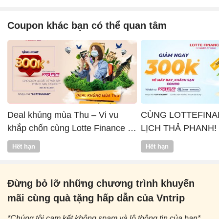
Coupon khác bạn có thể quan tâm
Deal khủng mùa Thu – Vi vu
CÙNG LOTTEFINA
khắp chốn cùng Lotte Finance x
LỊCH THẢ PHANH!
Vntrip
Hết hạn
Hết hạn
Đừng bỏ lỡ những chương trình khuyến
mãi cùng quà tặng hấp dẫn của Vntrip
*Chúng tôi cam kết không spam và lộ thông tin của bạn*