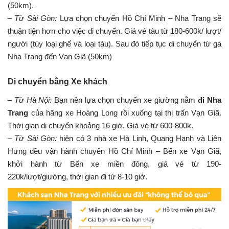
(50km).
–
Từ Sài Gòn:
Lựa chọn chuyến Hồ Chí Minh – Nha Trang sẽ
thuận tiện hơn cho việc di chuyển. Giá vé tàu từ 180-600k/ lượt/
người (tùy loại ghế và loại tàu). Sau đó tiếp tục di chuyển từ ga
Nha Trang đến Vạn Giã (50km)
Di chuyển bằng Xe khách
–
Từ Hà Nội:
Bạn nên lựa chọn chuyến xe giường nằm
đi Nha
Trang
của hãng xe Hoàng Long rồi xuống tại thị trấn Vạn Giã.
Thời gian di chuyển khoảng 16 giờ. Giá vé từ 600-800k.
–
Từ Sài Gòn:
hiện có 3 nhà xe Hà Linh, Quang Hạnh và Liên
Hưng đều vận hành chuyến Hồ Chí Minh – Bến xe Vạn Giã,
khởi hành từ Bến xe miền đông, giá vé từ 190-
220k/lượt/giường, thời gian đi từ 8-10 giờ.