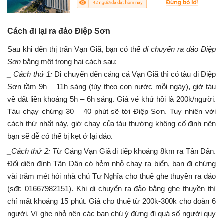
Cách đi lại ra đảo Điệp Sơn
Sau khi đến thị trấn Vạn Giã, bạn có thể
di chuyển ra đảo Điệp
Sơn
bằng một trong hai cách sau:
_ Cách thứ 1:
Di chuyển đến cảng cá Vạn Giã thì có tàu đi Điệp
Sơn tầm 9h – 11h sáng (tùy theo con nước mỗi ngày), giờ tàu
về đất liền khoảng 5h – 6h sáng. Giá vé khứ hồi là 200k/người.
Tàu chạy chừng 30 – 40 phút sẽ tới Điệp Sơn. Tuy nhiên với
cách thứ nhất này, giờ chạy của tàu thường không cố định nên
bạn sẽ dễ có thể bị kẹt ở lại đảo.
_Cách thứ 2: T
ừ Cảng Vạn Giã đi tiếp khoảng 8km ra Tân Dân.
Đối diện đình Tân Dân có hẻm nhỏ chạy ra biển, bạn đi chừng
vài trăm mét hỏi nhà chú Tư Nghĩa cho thuê ghe thuyền ra đảo
(sđt:
01667982151)
. Khi di chuyển ra đảo bằng ghe thuyền thì
chỉ mất khoảng 15 phút. Giá cho thuê từ 200k-300k cho đoàn 6
người. Vì ghe nhỏ nên các bạn chú ý đừng đi quá số người quy