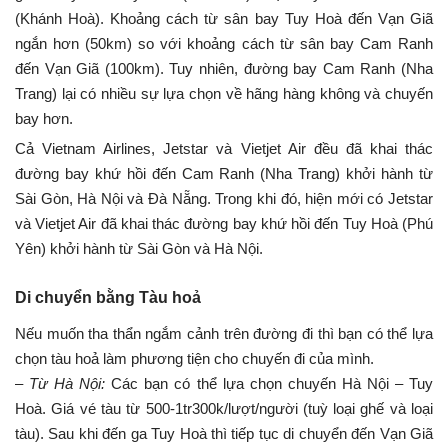
(Khánh Hoà). Khoảng cách từ sân bay Tuy Hoà đến Vạn Giã
ngắn hơn (50km) so với khoảng cách từ sân bay Cam Ranh
đến Vạn Giã (100km). Tuy nhiên, đường bay Cam Ranh (Nha
Trang) lại có nhiều sự lựa chọn về hãng hàng không và chuyến
bay hơn.
Cả Vietnam Airlines, Jetstar và Vietjet Air đều đã khai thác
đường bay khứ hồi đến Cam Ranh (Nha Trang) khởi hành từ
Sài Gòn, Hà Nội và Đà Nẵng. Trong khi đó, hiện mới có Jetstar
và Vietjet Air đã khai thác đường bay khứ hồi đến Tuy Hoà (Phú
Yên) khởi hành từ Sài Gòn và Hà Nội.
Di chuyển bằng Tàu hoả
Nếu muốn tha thẩn ngắm cảnh trên đường đi thì bạn có thể lựa
chọn tàu hoả làm phương tiện cho chuyến đi của mình.
–
Từ Hà Nội:
Các bạn có thể lựa chọn chuyến Hà Nội – Tuy
Hoà. Giá vé tàu từ 500-1tr300k/lượt/người (tuỳ loại ghế và loại
tàu). Sau khi đến ga Tuy Hoà thì tiếp tục di chuyển đến Vạn Giã