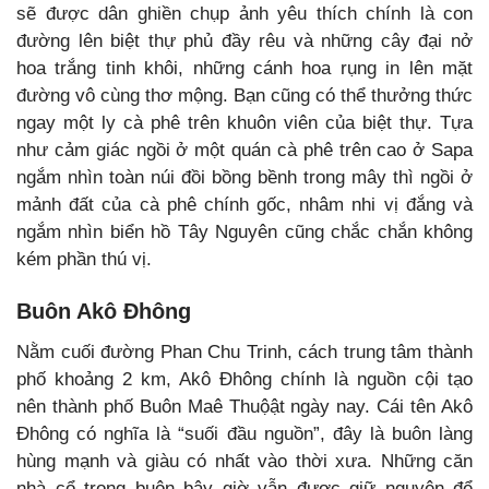
sẽ được dân ghiền chụp ảnh yêu thích chính là con
đường lên biệt thự phủ đầy rêu và những cây đại nở
hoa trắng tinh khôi, những cánh hoa rụng in lên mặt
đường vô cùng thơ mộng. Bạn cũng có thể thưởng thức
ngay một ly cà phê trên khuôn viên của biệt thự. Tựa
như cảm giác ngồi ở một quán cà phê trên cao ở Sapa
ngắm nhìn toàn núi đồi bồng bềnh trong mây thì ngồi ở
mảnh đất của cà phê chính gốc, nhâm nhi vị đắng và
ngắm nhìn biển hồ Tây Nguyên cũng chắc chắn không
kém phần thú vị.
Buôn Akô Đhông
Nằm cuối đường Phan Chu Trinh, cách trung tâm thành
phố khoảng 2 km, Akô Đhông chính là nguồn cội tạo
nên thành phố Buôn Maê Thuộật ngày nay. Cái tên Akô
Đhông có nghĩa là “suối đầu nguồn”, đây là buôn làng
hùng mạnh và giàu có nhất vào thời xưa. Những căn
nhà cổ trong buôn bây giờ vẫn được giữ nguyên để