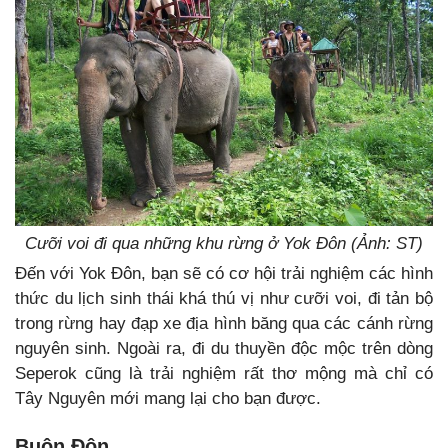
Cưỡi voi đi qua những khu rừng ở Yok Đôn (Ảnh: ST)
Đến với Yok Đôn, bạn sẽ có cơ hội trải nghiệm các hình
thức du lịch sinh thái khá thú vị như cưỡi voi, đi tản bộ
trong rừng hay đạp xe địa hình băng qua các cánh rừng
nguyên sinh. Ngoài ra, đi du thuyền độc mộc trên dòng
Seperok cũng là trải nghiệm rất thơ mộng mà chỉ có
Tây Nguyên mới mang lại cho bạn được.
Buôn Đôn