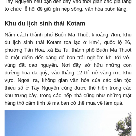
Tây Nguyên nếu bạn đến đây vào thời gian các già làng
tổ chức lễ hội để giữ gìn nếp sống, văn hóa buôn làng.
Khu du lịch sinh thái Kotam
Nằm cách thành phố Buôn Ma Thuột khoảng 7km, khu
du lịch sinh thái Kotam
tọa lạc ở Km4, quốc lộ 26,
phường Tân Hòa, xã Ea Tu, thành phố Buôn Ma Thuột
là một điểm đến đáng để bạn trải nghiệm khi tới với
vùng đất cao nguyên. Nơi đây sở hữu những con
dường hoa dã quỳ, vào tháng 12 thì nở vàng rực khu
vực. Ngoài ra, không gian văn hóa của các dân tộc
thiểu số ở Tây Nguyên cũng được thể hiện trong các
khu trưng bày, trong các nếp nhà cũng như những mặt
hàng thổ cẩm tinh tế mà bạn có thể mua về làm quà.