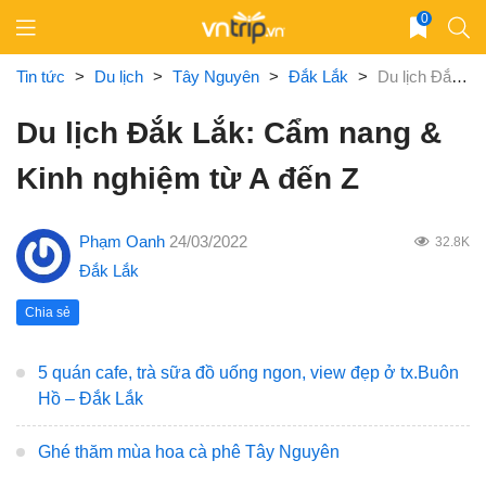
Skip
0
to
content
Tin tức
>
Du lịch
>
Tây Nguyên
>
Đắk Lắk
>
Du lịch Đắk Lắk: Cẩm nang & Kinh nghiệm từ A đến Z
Du lịch Đắk Lắk: Cẩm nang &
Kinh nghiệm từ A đến Z
Phạm Oanh
24/03/2022
32.8K
Đắk Lắk
Chia sẻ
5 quán cafe, trà sữa đồ uống ngon, view đẹp ở tx.Buôn
Hồ – Đắk Lắk
Ghé thăm mùa hoa cà phê Tây Nguyên