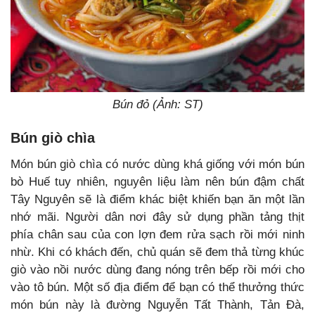
Bún đỏ (Ảnh: ST)
Bún giò chìa
Món bún giò chìa có nước dùng khá giống với món bún
bò Huế tuy nhiên, nguyên liệu làm nên bún đậm chất
Tây Nguyên sẽ là điểm khác biệt khiến bạn ăn một lần
nhớ mãi. Người dân nơi đây sử dụng phần tảng thịt
phía chân sau của con lợn đem rửa sạch rồi mới ninh
nhừ. Khi có khách đến, chủ quán sẽ đem thả từng khúc
giò vào nồi nước dùng đang nóng trên bếp rồi mới cho
vào tô bún. Một số địa điểm để bạn có thể thưởng thức
món bún này là đường Nguyễn Tất Thành, Tản Đà,