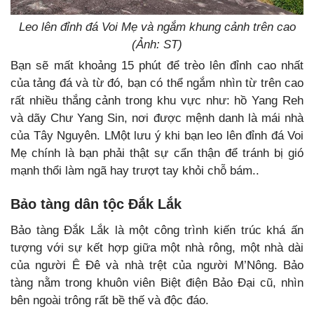
Leo lên đỉnh đá Voi Mẹ và ngắm khung cảnh trên cao
(Ảnh: ST)
Bạn sẽ mất khoảng 15 phút để trèo lên đỉnh cao nhất
của tảng đá và từ đó, bạn có thể ngắm nhìn từ trên cao
rất nhiều thắng cảnh trong khu vực như: hồ Yang Reh
và dãy Chư Yang Sin, nơi được mệnh danh là mái nhà
của Tây Nguyên. LMột lưu ý khi bạn leo lên đỉnh đá Voi
Mẹ chính là bạn phải thật sự cẩn thận để tránh bị gió
mạnh thổi làm ngã hay trượt tay khỏi chỗ bám..
Bảo tàng dân tộc Đắk Lắk
Bảo tàng Đắk Lắk là một công trình kiến trúc khá ấn
tượng với sự kết hợp giữa một nhà rông, một nhà dài
của người Ê Đê và nhà trệt của người M’Nông. Bảo
tàng nằm trong khuôn viên Biệt điện Bảo Đại cũ, nhìn
bên ngoài trông rất bề thế và độc đáo.