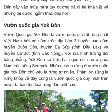
Đến đây vào mùa mưa tuy đường xá đi lại khá vất vả
nhưng lại được ngắm thác đẹp hơn.
Vườn quốc gia Yok Đôn
Vườn Quốc gia Yok Đôn là vườn quốc gia rất rộng nhất
Việt Nam bởi nó nằm trên địa bàn 3 huyện bao gồm
huyện Buôn Đôn, huyện Ea Súp (tỉnh Đắk Lắk) và
huyện Cư Jút (tỉnh Đắk Nông). Với địa hình tương đối
bằng phẳng, Yok Đôn sở hữu hai ngọn núi nhỏ ở phía
Nam của sông Serepok. Những cánh rừng ở vườn quốc
gia Yok Đôn chủ yếu là rừng tự nhiên. Phần lớn rừng là
rừng khộp và đây cũng là vườn quốc gia duy nhất trên
nước ta bảo tồn loại rừng đặc biệt này.