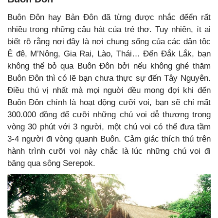
Buôn Đôn hay Bản Đôn đã từng được nhắc đếển rất
nhiều trong những câu hát của trẻ thơ. Tuy nhiên, ít ai
biết rõ rằng nơi đây là nơi chung sống của các dân tộc
Ê đê, M’Nông, Gia Rai, Lào, Thái… Đến Đắk Lắk, bạn
không thể bỏ qua Buôn Đôn bởi nếu không ghé thăm
Buôn Đôn thì có lẽ bạn chưa thực sự đến Tây Nguyên.
Điều thú vị nhất mà mọi nguời đều mong đợi khi đến
Buôn Đôn chính là hoạt động cưỡi voi, bạn sẽ chỉ mất
300.000 đồng để cưỡi những chú voi dễ thương trong
vòng 30 phút với 3 người, một chú voi có thể đưa tầm
3-4 người đi vòng quanh Buôn. Cảm giác thích thú trên
hành trình cưỡi voi này chắc là lúc những chú voi đi
băng qua sông Serepok.