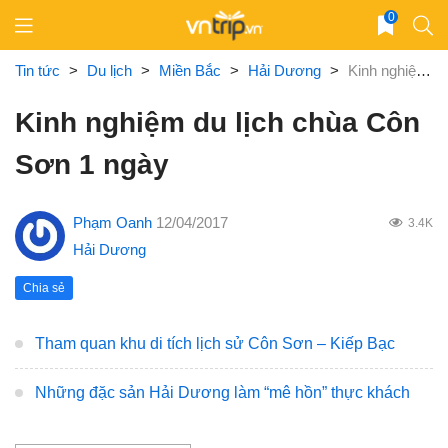
Skip
0
to
content
Tin tức
>
Du lịch
>
Miền Bắc
>
Hải Dương
>
Kinh nghiệm du lịch chùa Côn Sơn 1 ngày
Kinh nghiệm du lịch chùa Côn
Sơn 1 ngày
Phạm Oanh
12/04/2017
3.4K
Hải Dương
Chia sẻ
Tham quan khu di tích lịch sử Côn Sơn – Kiếp Bạc
Những đặc sản Hải Dương làm “mê hồn” thực khách