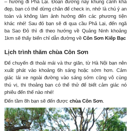
– hướng đi Phả Lại. Đoạn đường này khung cảnh khá
đẹp, bạn có thể dừng chân để check in, nhớ là chú ý an
toàn và không làm ảnh hưởng đến các phương tiện
khác nhé! Sau đó bạn sẽ đi qua cầu Phả Lại, đến ngã
ba Sao Đỏ thì đi theo hướng về Quảng Ninh khoảng
1km sẽ thấy biển chỉ dẫn đường về
Côn Sơn Kiếp Bạc
Lịch trình thăm chùa Côn Sơn
Để chuyến đi thoải mái và thư giãn, từ Hà Nội bạn nên
xuất phát vào khoảng 6h sáng hoặc sớm hơn. Cảm
giác lái xe ngoài đường vào sáng sớm cũng vô cùng
thú vị, thi thoảng bạn có thể thử để biết cảm giác nó
phiêu đến thế nào nhé!
Đến tầm 8h bạn sẽ đến được
chùa Côn Sơn
.