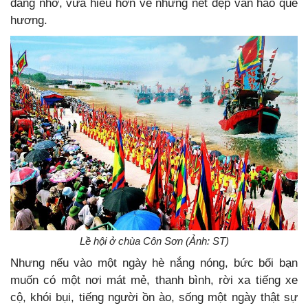
đáng nhớ, vừa hiểu hơn về những nét đẹp văn háo quê
hương.
Lề hội ở chùa Côn Sơn (Ảnh: ST)
Nhưng nếu vào một ngày hè nắng nóng, bức bối bạn
muốn có một nơi mát mẻ, thanh bình, rời xa tiếng xe
cộ, khói bụi, tiếng người ồn ào, sống một ngày thật sự