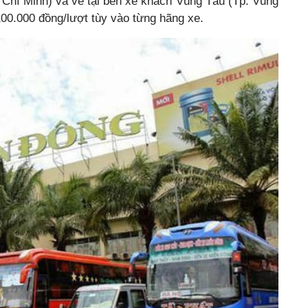
 Chí Minh) và về tại bến xe khách Vũng Tàu (Tp. Vũng
00.000 đồng/lượt tùy vào từng hãng xe.