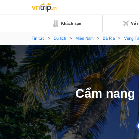
Khách sạn
Vé 
Tin tức
>
Du lịch
>
Miền Nam
>
Bà Rịa
>
Vũng T
Cẩm nang k