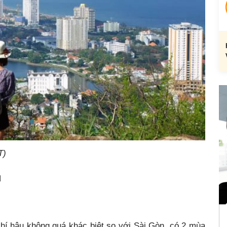
T)
u
í hậu không quá khác biệt so với Sài Gòn, có 2 mùa