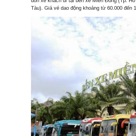
đón xe khách đi tại bến xe Miền Đông (Tp. Hồ
Tàu). Giá vé dao động khoảng từ 60.000 đến 1