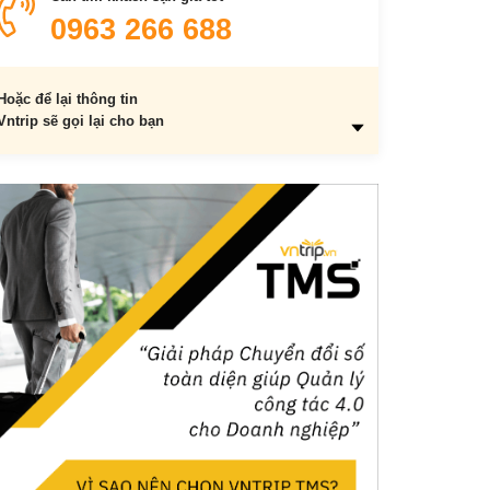
Khu du lịch bụi danh lam thắng cảnh
0963 266 688
Các địa điểm check-in đẹp
Các địa điểm vui chơi giải trí
Hoặc để lại thông tin
3. Kinh nghiệm ăn uống khi du lịch bụi Vũng Tàu
Vntrip sẽ gọi lại cho bạn
4. Du lịch Vũng Tàu thì nghỉ ngơi tại đâu