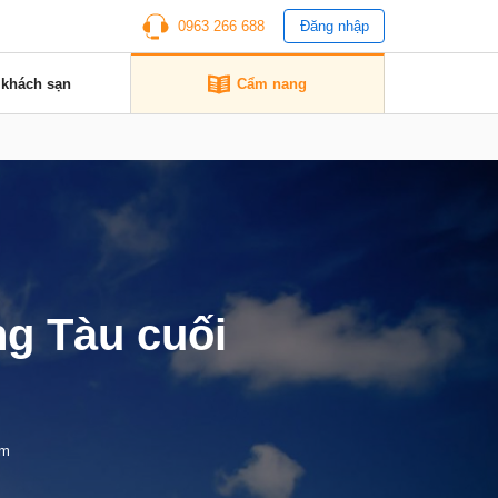
0963 266 688
Đăng nhập
 khách sạn
Cẩm nang
ng Tàu cuối
em