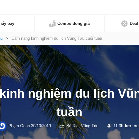
máy bay
Combo đồng giá
Deal
àu
>
Cẩm nang kinh nghiệm du lịch Vũng Tàu cuối tuần
inh nghiệm du lịch Vũ
tuần
Phạm Oanh
30/10/2019
Bà Rịa
,
Vũng Tàu
11.3K lượt x