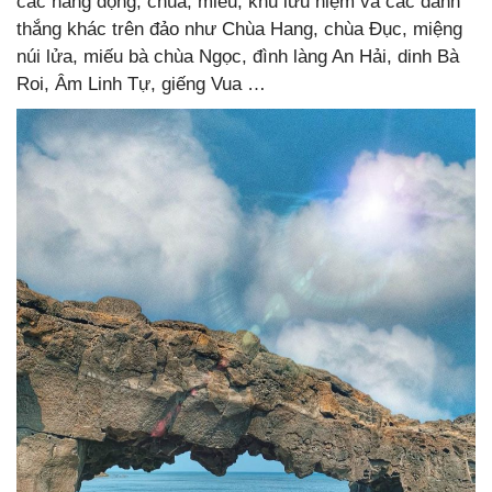
các hang động, chùa, miếu, khu lưu niệm và các danh
thắng khác trên đảo như Chùa Hang, chùa Đục, miệng
núi lửa, miếu bà chùa Ngọc, đình làng An Hải, dinh Bà
Roi, Âm Linh Tự, giếng Vua …