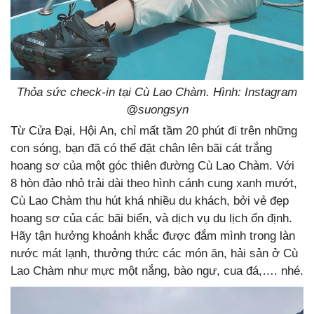
Thỏa sức check-in tại Cù Lao Chàm. Hình: Instagram
@suongsyn
Từ Cửa Đại, Hội An, chỉ mất tầm 20 phút đi trên những
con sóng, bạn đã có thể đặt chân lên bãi cát trắng
hoang sơ của một góc thiên đường Cù Lao Chàm. Với
8 hòn đảo nhỏ trải dài theo hình cánh cung xanh mướt,
Cù Lao Chàm thu hút khá nhiều du khách, bởi vẻ đẹp
hoang sơ của các bãi biển, và dịch vụ du lịch ổn định.
Hãy tận hưởng khoảnh khắc được đắm mình trong làn
nước mát lạnh, thưởng thức các món ăn, hải sản ở Cù
Lao Chàm như mực một nắng, bào ngư, cua đá,…. nhé.