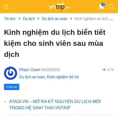
Skip
0
to
content
Tin tức
>
Du lịch
>
Du lịch an toàn
>
Kinh nghiệm du lịch biển tiết kiệm cho sinh viên sau mùa dịch
Kinh nghiệm du lịch biển tiết
kiệm cho sinh viên sau mùa
dịch
Phạm Oanh
04/05/2020
5.7K
Du lịch an toàn
,
Kinh nghiệm bỏ túi
Chia sẻ
ATADI.VN – MỞ RA KỶ NGUYÊN DU LỊCH MỚI
TRONG HỆ SINH THÁI VNTRIP