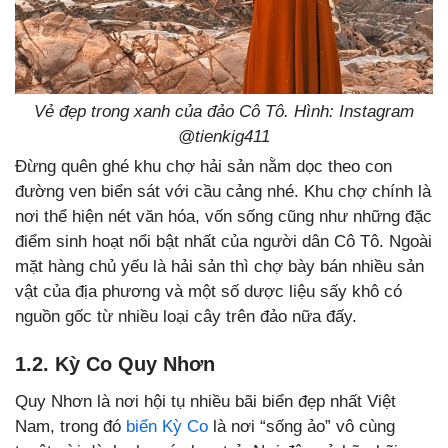
Vẻ đẹp trong xanh của đảo Cô Tô. Hình: Instagram
@tienkig411
Đừng quên ghé khu chợ hải sản nằm dọc theo con
đường ven biển sát với cầu cảng nhé. Khu chợ chính là
nơi thể hiện nét văn hóa, vốn sống cũng như những đặc
điểm sinh hoạt nổi bật nhất của người dân Cô Tô. Ngoài
mặt hàng chủ yếu là hải sản thì chợ bày bán nhiều sản
vật của địa phương và một số dược liệu sấy khô có
nguồn gốc từ nhiều loại cây trên đảo nữa đấy.
1.2. Kỳ Co Quy Nhơn
Quy Nhơn là nơi hội tụ nhiều bãi biển đẹp nhất Việt
Nam, trong đó
biển Kỳ Co
là nơi “sống ảo” vô cùng