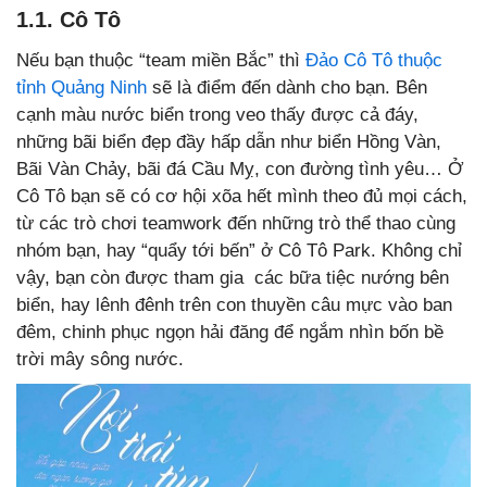
1.1. Cô Tô
Nếu bạn thuộc “team miền Bắc” thì
Đảo Cô Tô thuộc
tỉnh Quảng Ninh
sẽ là điểm đến dành cho bạn. Bên
cạnh màu nước biển trong veo thấy được cả đáy,
những bãi biển đẹp đầy hấp dẫn như biển Hồng Vàn,
Bãi Vàn Chảy, bãi đá Cầu Mỵ, con đường tình yêu… Ở
Cô Tô bạn sẽ có cơ hội xõa hết mình theo đủ mọi cách,
từ các trò chơi teamwork đến những trò thể thao cùng
nhóm bạn, hay “quẩy tới bến” ở Cô Tô Park. Không chỉ
vậy, bạn còn được tham gia các bữa tiệc nướng bên
biển, hay lênh đênh trên con thuyền câu mực vào ban
đêm, chinh phục ngọn hải đăng để ngắm nhìn bốn bề
trời mây sông nước.