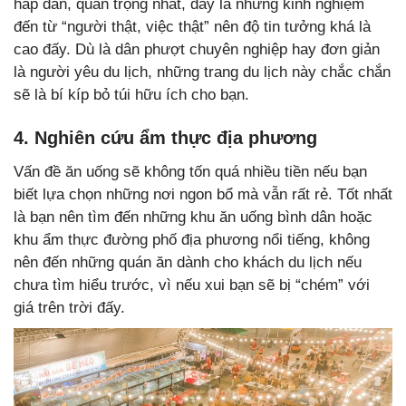
hấp dẫn, quan trọng nhất, đây là những kinh nghiệm
đến từ “người thật, việc thật” nên độ tin tưởng khá là
cao đấy. Dù là dân phượt chuyên nghiệp hay đơn giản
là người yêu du lịch, những trang du lịch này chắc chắn
sẽ là bí kíp bỏ túi hữu ích cho bạn.
4. Nghiên cứu ẩm thực địa phương
Vấn đề ăn uống sẽ không tốn quá nhiều tiền nếu bạn
biết lựa chọn những nơi ngon bổ mà vẫn rất rẻ. Tốt nhất
là bạn nên tìm đến những khu ăn uống bình dân hoặc
khu ẩm thực đường phố địa phương nổi tiếng, không
nên đến những quán ăn dành cho khách du lịch nếu
chưa tìm hiểu trước, vì nếu xui bạn sẽ bị “chém” với
giá trên trời đấy.