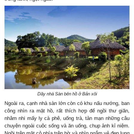
Dãy nhà Sàn bên hồ ở Bản xôi
Ngoài ra, cạnh nhà sàn lớn còn có khu nấu nướng, ban
công nhìn ra mặt hồ, rất thích hợp để ngồi thư giãn,
nhâm nhi mấy ly cà phê, uống trà, tản mạn những câu
chuyện ngoài cuộc sống và ăn uống, chụp ảnh kỉ niệm.
Ngồi trên mặt cỏ phía trên bờ và nhìn ngắm vẻ đẹp lung