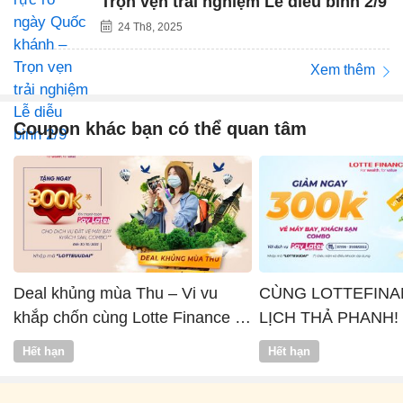
Trọn vẹn trải nghiệm Lễ diễu binh 2/9
24 Th8, 2025
Xem thêm
Coupon khác bạn có thể quan tâm
Deal khủng mùa Thu – Vi vu
CÙNG LOTTEFINA
khắp chốn cùng Lotte Finance x
LỊCH THẢ PHANH!
Vntrip
Hết hạn
Hết hạn