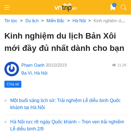
Skip
0
to
content
Tin tức
>
Du lịch
>
Miền Bắc
>
Hà Nội
>
Kinh nghiệm du lịch Bản Xôi mới đầy đủ nhất dành cho bạn
Kinh nghiệm du lịch Bản Xôi
mới đầy đủ nhất dành cho bạn
Phạm Oanh
30/10/2019
11.2K
Ba Vì
,
Hà Nội
Chia sẻ
Một buổi sáng lịch sử: Trải nghiệm Lễ diễu binh Quốc
khánh tại Hà Nội
Hà Nội rực rỡ ngày Quốc khánh – Trọn vẹn trải nghiệm
Lễ diễu binh 2/9