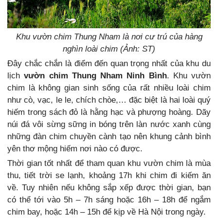
Khu vườn chim Thung Nham là nơi cư trú của hàng
nghìn loài chim (Ảnh: ST)
Đây chắc chắn là điểm đến quan trọng nhất của khu du
lịch
vườn chim Thung Nham Ninh Bình
. Khu vườn
chim là không gian sinh sống của rất nhiều loài chim
như cò, vạc, le le, chích chòe,… đặc biệt là hai loài quý
hiếm trong sách đỏ là hằng hạc và phượng hoàng. Dãy
núi đá vôi sừng sững in bóng trên làn nước xanh cùng
những đàn chim chuyền cành tạo nên khung cảnh bình
yên thơ mộng hiếm nơi nào có được.
Thời gian tốt nhất để tham quan khu vườn chim là mùa
thu, tiết trời se lạnh, khoảng 17h khi chim đi kiếm ăn
về. Tuy nhiên nếu không sắp xếp được thời gian, bạn
có thể tới vào 5h – 7h sáng hoặc 16h – 18h để ngắm
chim bay, hoặc 14h – 15h để kịp về Hà Nội trong ngày.