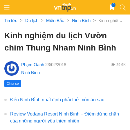
Skip
0
to
content
Tin tức
>
Du lịch
>
Miền Bắc
>
Ninh Bình
>
Kinh nghiệm du lịch Vườn chim Thung Nham Ninh Bình
Kinh nghiệm du lịch Vườn
chim Thung Nham Ninh Bình
Phạm Oanh
23/02/2018
29.6K
Ninh Bình
Chia sẻ
Đến Ninh Bình nhất định phải thử món ăn sau.
Review Vedana Resort Ninh Bình – Điểm dừng chân
của những người yêu thiên nhiên