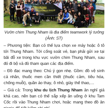
Vườn chim Thung Nham là địa điểm teamwork lý tưởng
(Ảnh: ST)
– Phương tiện: Bạn có thể lựa chọn xe máy hoặc ô tô
tới Thung Nham. Tới cổng soát vé, bạn phải gửi xe tại
bãi đỗ xe trong khu vực vườn chim Thung Nham, sau
đó đi bộ và đò tham quan các địa điểm.
– Đồ đạc mang theo: Chú ý gọn nhẹ. Gồm: đồ vệ sinh
cá nhân, thuốc men cần thiết (thuốc cảm, tiêu hóa,
chống muỗi), quần áo thay, ô nhỏ, giày thể thao,…
– Giá cả: Trong
khu du lịch Thung Nham
ăn nghỉ giá
khá cao, nên bạn có thể sắp xếp ăn uống ở khu Tam
Cốc rồi vào Thung Nham chơi, hoặc mang theo đồ ăn