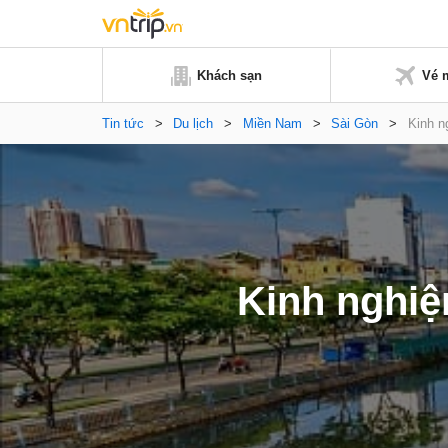
Khách sạn
Vé 
Tin tức
>
Du lịch
>
Miền Nam
>
Sài Gòn
>
Kinh n
Kinh nghiệ