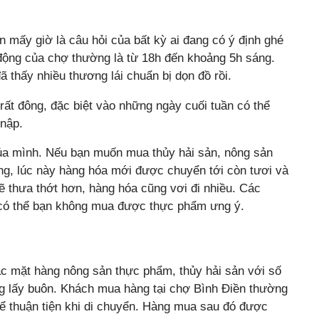
mấy giờ là câu hỏi của bất kỳ ai đang có ý định ghé
ộng của chợ thường là từ 18h đến khoảng 5h sáng.
ã thấy nhiều thương lái chuẩn bị dọn đồ rồi.
ất đông, đặc biệt vào những ngày cuối tuần có thể
 nập.
ủa mình. Nếu bạn muốn mua thủy hải sản, nông sản
ng, lúc này hàng hóa mới được chuyển tới còn tươi và
ẽ thưa thớt hơn, hàng hóa cũng vơi đi nhiều. Các
 có thể bạn không mua được thực phẩm ưng ý.
ác mặt hàng nông sản thực phẩm, thủy hải sản với số
g lấy buôn. Khách mua hàng tại chợ Bình Điền thường
ể thuận tiện khi di chuyển. Hàng mua sau đó được