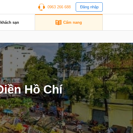
0963 266 688
Đăng nhập
 khách sạn
Cẩm nang
Điền Hồ Chí