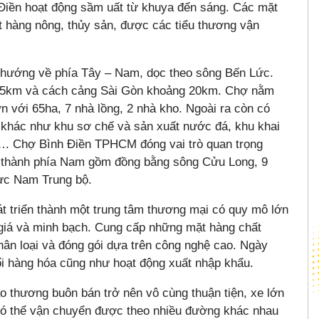
Điền hoạt động sầm uất từ khuya đến sáng. Các mặt
t hàng nông, thủy sản, được các tiểu thương vận
hướng về phía Tây – Nam, dọc theo sông Bến Lức.
25km và cách cảng Sài Gòn khoảng 20km. Chợ nằm
n với 65ha, 7 nhà lồng, 2 nhà kho. Ngoài ra còn có
ợ khác như khu sơ chế và sản xuất nước đá, khu khai
…. Chợ Bình Điền TPHCM đóng vai trò quan trọng
ỉnh thành phía Nam gồm đồng bằng sông Cửu Long, 9
Cực Nam Trung bộ.
át triển thành một trung tâm thương mại có quy mô lớn
 giá và minh bạch. Cung cấp những mặt hàng chất
ân loại và đóng gói dựa trên công nghệ cao. Ngày
ối hàng hóa cũng như hoạt động xuất nhập khẩu.
iao thương buôn bán trở nên vô cùng thuận tiện, xe lớn
 có thể vận chuyển được theo nhiều đường khác nhau