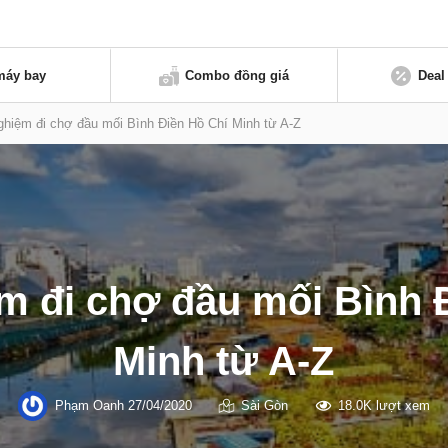
máy bay
Combo đồng giá
Deal
ghiệm đi chợ đầu mối Bình Điền Hồ Chí Minh từ A-Z
m đi chợ đầu mối Bình 
Minh từ A-Z
Phạm Oanh
27/04/2020
Sài Gòn
18.0K lượt xem