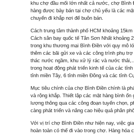
khu chợ đầu mối lớn nhất cả nước, chợ Bình 
hàng được bày bán tại chợ chủ yếu là các mặ
chuyển đi khắp nơi để buôn bán.
Cách trung tâm thành phố HCM khoảng 15km 
Cách sân bay quốc tế Tân Sơn Nhất khoảng 
trong khu thương mại Bình Điền với quy mô lớ
thêm các bãi gửi xe và các công trình phụ tr
thác nước ngầm, khu xử lý rác và nước thải,
trong hoạt động phát triển kinh tế của các t
tỉnh miền Tây, 6 tỉnh miền Đông và các tỉnh 
Mục tiêu chính của chợ Bình Điền chính là ph
và rộng khắp. Thiết lập các mặt hàng bình ổn
lượng thông qua các công đoạn tuyển chọn, ph
càng phát triển và nâng cao hiệu quả phân ph
Với vị trí chợ Bình Điền như hiện nay, việc g
hoàn toàn có thể đi vào trong chợ. Hàng hóa