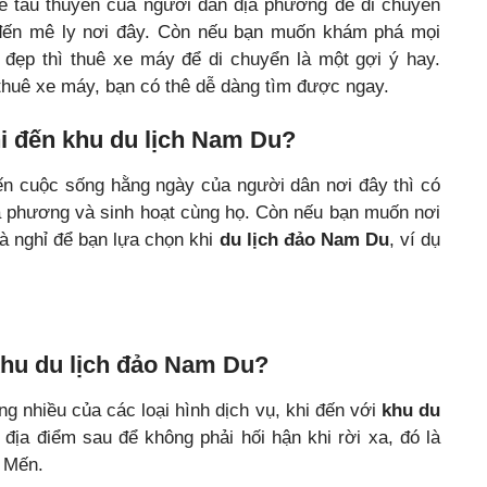
ê tàu thuyền của người dân địa phương để di chuyển
đến mê ly nơi đây. Còn nếu bạn muốn khám phá mọi
đẹp thì thuê xe máy để di chuyển là một gợi ý hay.
huê xe máy, bạn có thê dễ dàng tìm được ngay.
i đến khu du lịch Nam Du?
iến cuộc sống hằng ngày của người dân nơi đây thì có
a phương và sinh hoạt cùng họ. Còn nếu bạn muốn nơi
hà nghỉ để bạn lựa chọn khi
du lịch đảo Nam Du
, ví dụ
khu du lịch đảo Nam Du?
g nhiều của các loại hình dịch vụ, khi đến với
khu du
địa điểm sau để không phải hối hận khi rời xa, đó là
 Mến.