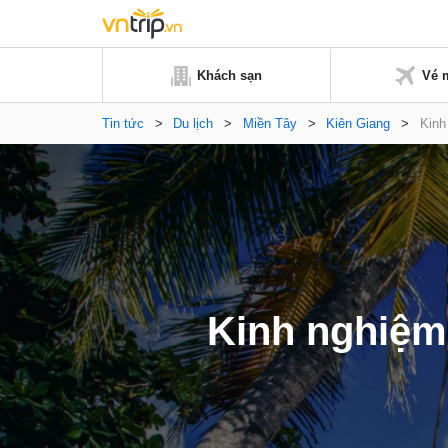
Khách sạn
Vé 
Tin tức
>
Du lịch
>
Miền Tây
>
Kiên Giang
>
Kinh
Kinh nghiệm 