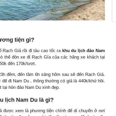
ơng tiện gì?
ố Rạch Giá rồi đi tàu cao tốc ra
khu du lịch đảo Nam
có thể đón xe đi Rạch Gía của các hãng xe khách tại
50k đến 170k/lượt.
 23h đêm, đến tầm 6h sáng hôm sau sẽ đến Rạch Giá.
c để đi Nam Du , thông thường có giá là 440k/khứ hồi.
t tại hòn đảo Nam Du xinh đẹp.
u lịch Nam Du là gì?
là được xem là phương tiện chính để di chuyển ở nơi