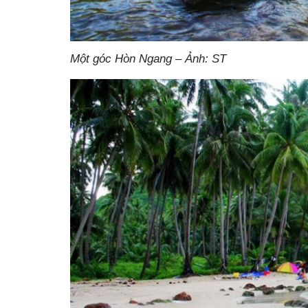
Một góc Hòn Ngang – Ảnh: ST