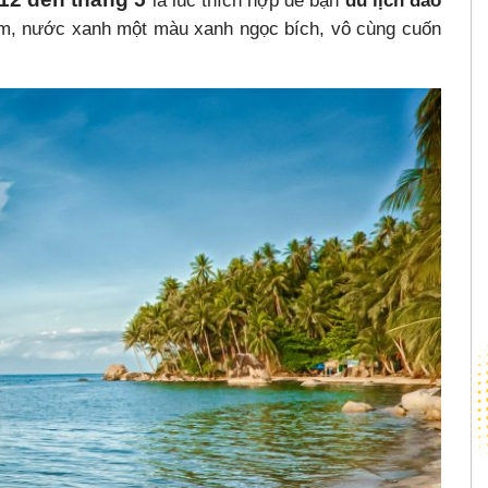
là lúc thích hợp để bạn
du lịch đảo
 đềm, nước xanh một màu xanh ngọc bích, vô cùng cuốn