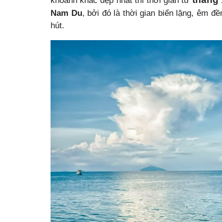
khoảnh khắc đẹp nhất thì thời gian từ
Nam Du
, bởi đó là thời gian biển lặng, êm
hút.