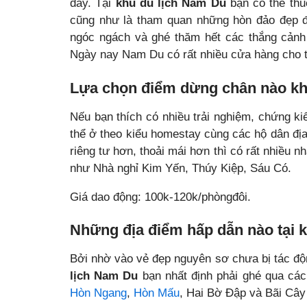
đây. Tại
khu du lịch Nam Du
bạn có thể thu
cũng như là tham quan những hòn đảo đẹp 
ngóc ngách và ghé thăm hết các thắng cảnh 
Ngày nay Nam Du có rất nhiều cửa hàng cho t
Lựa chọn điểm dừng chân nào kh
Nếu bạn thích có nhiều trải nghiệm, chứng k
thể ở theo kiểu homestay cùng các hộ dân đị
riêng tư hơn, thoải mái hơn thì có rất nhiều n
như Nhà nghỉ Kim Yến, Thúy Kiệp, Sáu Có.
Giá dao động: 100k-120k/phòngđôi.
Những địa điểm hấp dẫn nào tại 
Bởi nhờ vào vẻ đẹp nguyên sơ chưa bị tác độn
lịch Nam Du
bạn nhất định phải ghé qua các 
Hòn Ngang
,
Hòn Mấu
, Hai Bờ Đập và Bãi Cây