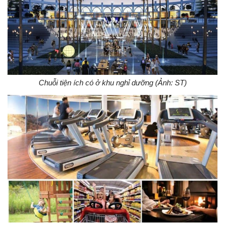
Chuỗi tiện ích có ở khu nghỉ dưỡng (Ảnh: ST)