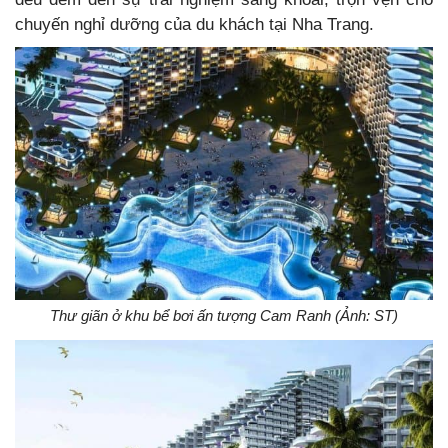
chuyến nghỉ dưỡng của du khách tại Nha Trang.
Thư giãn ở khu bể bơi ấn tượng Cam Ranh (Ảnh: ST)