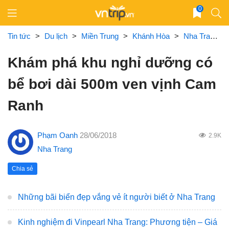
Skip
0
to
content
Tin tức
>
Du lịch
>
Miền Trung
>
Khánh Hòa
>
Nha Trang
Khám phá khu nghỉ dưỡng có
bể bơi dài 500m ven vịnh Cam
Ranh
Phạm Oanh
28/06/2018
2.9K
Nha Trang
Chia sẻ
Những bãi biển đẹp vắng vẻ ít người biết ở Nha Trang
Kinh nghiệm đi Vinpearl Nha Trang: Phương tiện – Giá