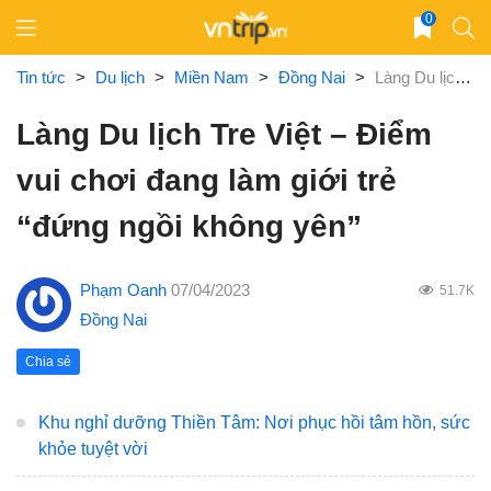
Skip
0
to
content
Tin tức
>
Du lịch
>
Miền Nam
>
Đồng Nai
>
Làng Du lịch Tre Việt – Điểm vui chơi đang làm giới trẻ “đứng ngồi không yên”
Làng Du lịch Tre Việt – Điểm
vui chơi đang làm giới trẻ
“đứng ngồi không yên”
Phạm Oanh
07/04/2023
51.7K
Đồng Nai
Chia sẻ
Khu nghỉ dưỡng Thiền Tâm: Nơi phục hồi tâm hồn, sức
khỏe tuyệt vời