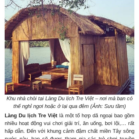
Khu nhà chòi tại Làng Du lịch Tre Việt – nơi mà bạn có
thể nghỉ ngơi hoặc ở lại qua đêm (Ảnh: Sưu tầm)
Làng Du lịch Tre Việt
là một tổ hợp dã ngoại bao gồm
nhiều hoạt động vui chơi giải trí, ăn uống, bơi lội,… rất
hấp dẫn. Đến với khung cảnh đậm chất miền Tây sông
nước này, bạn sẽ được tham gia các trò chơi truyền