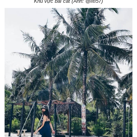
Khu vực bãi cát (Ảnh: @liti57)