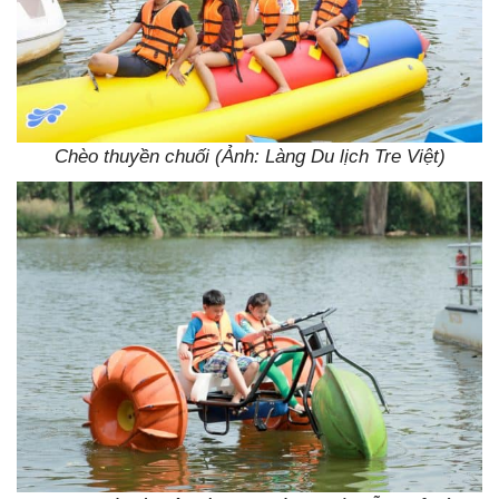
Chèo thuyền chuối (Ảnh: Làng Du lịch Tre Việt)