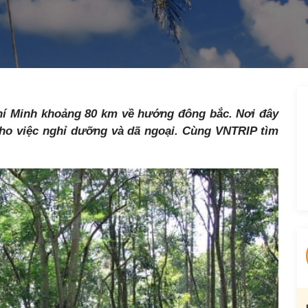
hí Minh khoảng 80 km về hướng đông bắc. Nơi đây
cho việc nghỉ dưỡng và dã ngoại. Cùng VNTRIP tìm