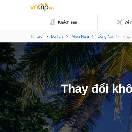
Khách sạn
Vé 
Tin tức
>
Du lịch
>
Miền Nam
>
Đồng Nai
>
Thay 
Thay đổi khô