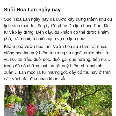
Suối Hoa Lan ngày nay
Suối Hoa Lan ngày nay đã được xây dựng thành khu du
lịch sinh thái do công ty Cổ phần Du lịch Long Phú đầu
tư và xây dựng. Đến đây, du khách có thể được khám
phá, trải nghiệm nhiều dịch vụ du lịch như:
Khám phá vườn hoa lan: Vườn hoa sưu tầm rất nhiều
giống hoa lan quý hiếm từ trong và ngoài nước như từ
vũ nữ, tai trâu, đuôi sóc, đuôi gà, quế hương, tiên nữ,…
trong đó có những loại lan rất quý hiếm như nghinh
xuân… Lan mọc ra từ những gốc cây cổ thụ hay ở trên
các vách đá, đua nhau khoe sắc.