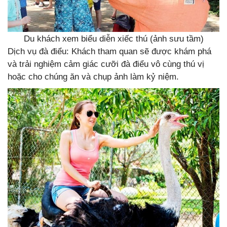
Du khách xem biểu diễn xiếc thú (ảnh sưu tầm)
Dịch vụ đà điểu: Khách tham quan sẽ được khám phá
và trải nghiệm cảm giác cưỡi đà điểu vô cùng thú vị
hoặc cho chúng ăn và chụp ảnh làm kỷ niệm.