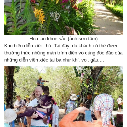
Hoa lan khoe sắc (ảnh sưu tầm)
Khu biểu diễn xiếc thú: Tại đây, du khách có thể được
thưởng thức những màn trình diến vô cùng độc đáo của
những diễn viên xiếc tại ba như khỉ, voi, gấu,…