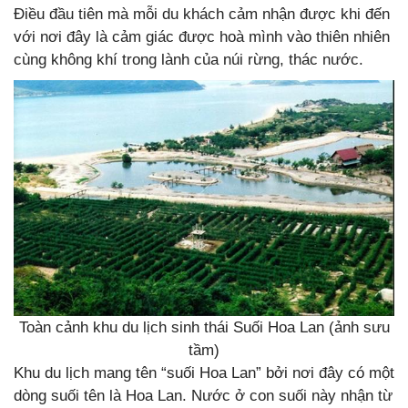
Điều đầu tiên mà mỗi du khách cảm nhận được khi đến
với nơi đây là cảm giác được hoà mình vào thiên nhiên
cùng không khí trong lành của núi rừng, thác nước.
Toàn cảnh khu du lịch sinh thái Suối Hoa Lan (ảnh sưu
tầm)
Khu du lịch mang tên “suối Hoa Lan” bởi nơi đây có một
dòng suối tên là Hoa Lan. Nước ở con suối này nhận từ