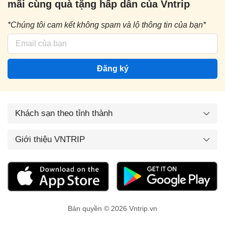
mãi cùng quà tặng hấp dẫn của Vntrip
*Chúng tôi cam kết không spam và lộ thông tin của bạn*
Đăng ký
Khách sạn theo tỉnh thành
Giới thiệu VNTRIP
Bản quyền © 2026 Vntrip.vn