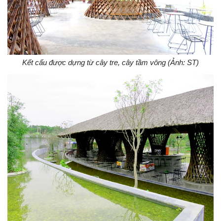
Kết cấu được dựng từ cây tre, cây tầm vông (Ảnh: ST)