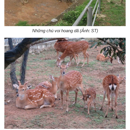
Những chú voi hoang dã (Ảnh: ST)