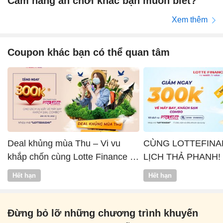
Cẩm nang ăn chơi khác bạn muốn biết?
Xem thêm
Coupon khác bạn có thể quan tâm
Deal khủng mùa Thu – Vi vu
CÙNG LOTTEFINA
khắp chốn cùng Lotte Finance x
LỊCH THẢ PHANH!
Vntrip
Hết hạn
Hết hạn
Đừng bỏ lỡ những chương trình khuyến