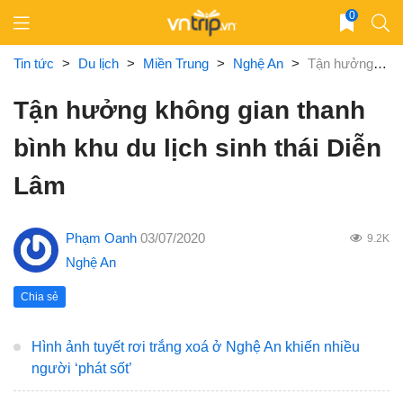
Skip
0
to
content
Tin tức
>
Du lịch
>
Miền Trung
>
Nghệ An
>
Tận hưởng không gian thanh bình khu du lịch sinh thái Diễn Lâm
Tận hưởng không gian thanh
bình khu du lịch sinh thái Diễn
Lâm
Phạm Oanh
03/07/2020
9.2K
Nghệ An
Chia sẻ
Hình ảnh tuyết rơi trắng xoá ở Nghệ An khiến nhiều
người ‘phát sốt’