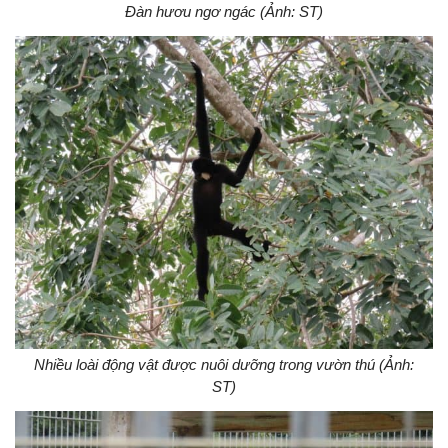
Đàn hươu ngơ ngác (Ảnh: ST)
Nhiều loài động vật được nuôi dưỡng trong vườn thú (Ảnh:
ST)