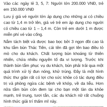
Vào các ngày lẻ 3, 5, 7: Người lớn 200.000 VNĐ, trẻ
em 150.000 VNĐ
Lưu ý giá vé người lớn áp dụng cho những ai có chiều
cao từ 1,4 m trở lên, giá vé trẻ em áp dụng cho người
có chiều cao từ 1 – 1,4 m. Còn trẻ em dưới 1 m được
miễn phí vé vào cổng.
Nằm tách biệt và được bao bọc bởi 3 ngọn đồi cao là
khu tắm bùn Thác Tiên, cái tên đã gợi lên bao điều tò
mò cho du khách. Chất lượng bùn khoáng từ thiên
nhiên, chứa nhiều nguyên tố đa vi lượng. Trước khi
thành bùn tắm phục vụ du khách, bùn phải trải qua một
quá trình xử lý đun nóng, khử trùng. Đây là một hình
thức thư giãn rất có lợi cho sức khỏe có tác dụng điều
trị và phòng ngừa các bệnh về khớp, về da liễu. Hơn
nữa tắm bùn còn đem lại cho bạn một làn da khỏe
mạnh, trẻ trung, tươi tắn, các du khách nữ rất chuộng
hình thức giải trí thẩm mĩ này.