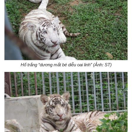
Hổ trắng “dương mắt bé diễu oai linh” (Ảnh: ST)