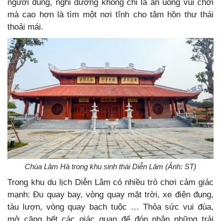
người dùng, nghỉ dưỡng không chỉ là ăn uống vui chơi
mà cao hơn là tìm một nơi tĩnh cho tâm hồn thư thái
thoải mái.
Chùa Lâm Hà trong khu sinh thái Diễn Lâm (Ảnh: ST)
Trong khu du lịch Diễn Lâm có nhiều trò chơi cảm giác
mạnh: Đu quay bay, vòng quay mặt trời, xe điện đụng,
tàu lượn, vòng quay bạch tuộc … Thỏa sức vui đùa,
mở căng hết các giác quan để đón nhận những trải