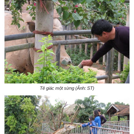
Tê giác một sừng (Ảnh: ST)