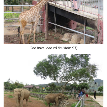
Cho hươu cao cổ ăn (Ảnh: ST)