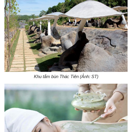
Khu tắm bùn Thác Tiên (Ảnh: ST)