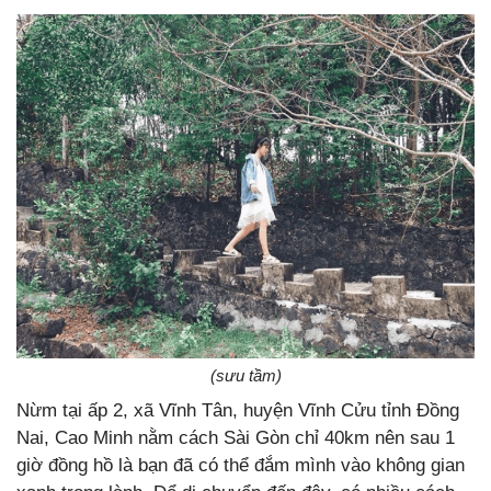
(sưu tầm)
Nừm tại ấp 2, xã Vĩnh Tân, huyện Vĩnh Cửu tỉnh Đồng
Nai, Cao Minh nằm cách Sài Gòn chỉ 40km nên sau 1
giờ đồng hồ là bạn đã có thể đắm mình vào không gian