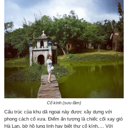
Cổ kính (sưu tầm)
Cấu trúc của khu dã ngoại này được xây dựng với
phong cách cổ xưa. Điểm ấn tượng là chiếc cối xay gió
Hà Lan, bờ hồ lung linh hay biệt thự cổ kính,… Với