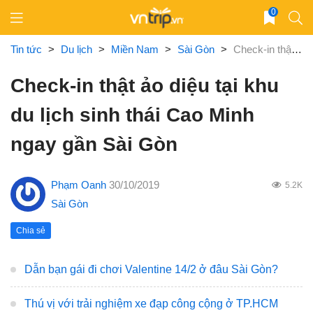
Skip
0
to
content
Tin tức
>
Du lịch
>
Miền Nam
>
Sài Gòn
>
Check-in thật ảo diệu tại khu du lịch sinh thái Cao Minh ngay gần Sài Gòn
Check-in thật ảo diệu tại khu
du lịch sinh thái Cao Minh
ngay gần Sài Gòn
Phạm Oanh
30/10/2019
5.2K
Sài Gòn
Chia sẻ
Dẫn bạn gái đi chơi Valentine 14/2 ở đâu Sài Gòn?
Thú vị với trải nghiệm xe đạp công cộng ở TP.HCM