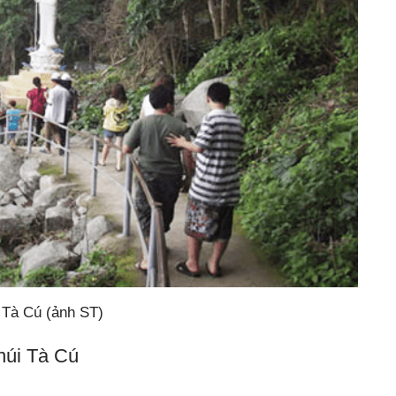
 Tà Cú (ảnh ST)
 núi Tà Cú