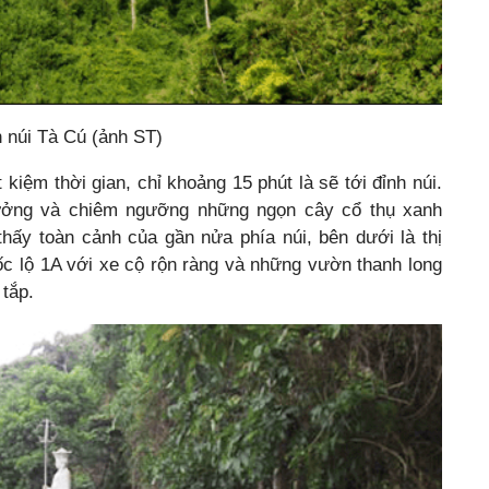
n núi Tà Cú (ảnh ST)
 kiệm thời gian, chỉ khoảng 15 phút là sẽ tới đỉnh núi.
hưởng và chiêm ngưỡng những ngọn cây cổ thụ xanh
hấy toàn cảnh của gần nửa phía núi, bên dưới là thị
c lộ 1A với xe cộ rộn ràng và những vườn thanh long
 tắp.