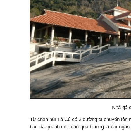
Nhà gá c
Từ chân núi Tà Cú có 2 đường đi chuyển lên n
bậc đá quanh co, luồn qua truông lá đại ngàn