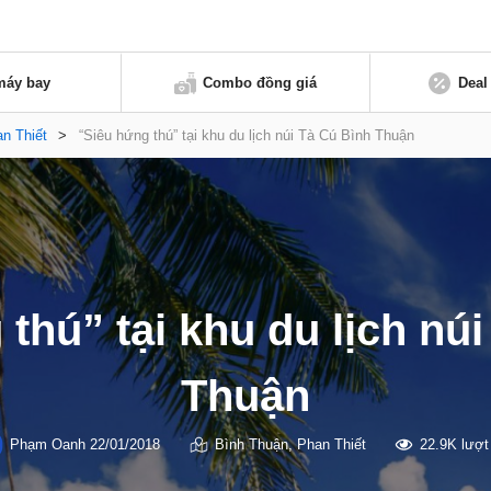
máy bay
Combo đồng giá
Deal
n Thiết
>
“Siêu hứng thú” tại khu du lịch núi Tà Cú Bình Thuận
thú” tại khu du lịch nú
Thuận
Phạm Oanh
22/01/2018
Bình Thuận
,
Phan Thiết
22.9K lượ