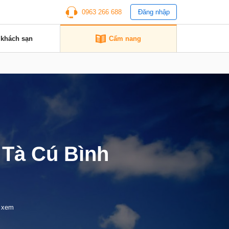
0963 266 688
Đăng nhập
 khách sạn
Cẩm nang
i Tà Cú Bình
t xem