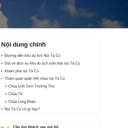
Nội dung chính
Đường đến khu du lịch Núi Tà Cú
Giá vé dịch vụ khu du lịch sinh thái núi Tà Cú
Khám phá núi Tà Cú
Tham quan quần thể chùa núi Tà Cú
Chùa Linh Sơn Trường Thọ
Chùa Tổ
Chùa Long Đoàn
Núi Tà Cú có gì hay?
Câu cá giải trí
Thiên nga đạp nước
Cần tìm khách sạn giá tốt