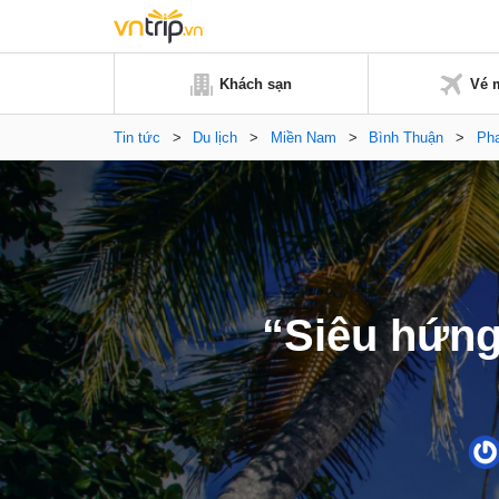
Khách sạn
Vé 
Tin tức
>
Du lịch
>
Miền Nam
>
Bình Thuận
>
Pha
“Siêu hứng 