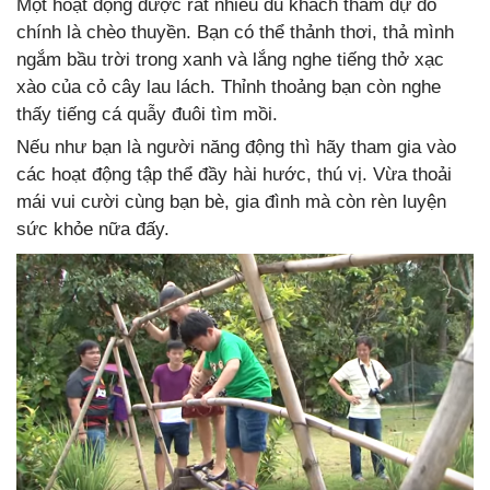
Một hoạt động được rất nhiều du khách tham dự đó
chính là chèo thuyền. Bạn có thể thảnh thơi, thả mình
ngắm bầu trời trong xanh và lắng nghe tiếng thở xạc
xào của cỏ cây lau lách. Thỉnh thoảng bạn còn nghe
thấy tiếng cá quẫy đuôi tìm mồi.
Nếu như bạn là người năng động thì hãy tham gia vào
các hoạt động tập thể đầy hài hước, thú vị. Vừa thoải
mái vui cười cùng bạn bè, gia đình mà còn rèn luyện
sức khỏe nữa đấy.