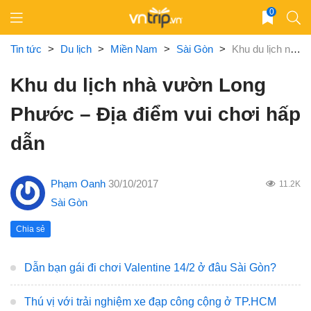
Skip
0
to
content
Tin tức
>
Du lịch
>
Miền Nam
>
Sài Gòn
>
Khu du lịch nhà vườn Long Phước – Địa điểm vui chơi hấp dẫn
Khu du lịch nhà vườn Long
Phước – Địa điểm vui chơi hấp
dẫn
Phạm Oanh
30/10/2017
11.2K
Sài Gòn
Chia sẻ
Dẫn bạn gái đi chơi Valentine 14/2 ở đâu Sài Gòn?
Thú vị với trải nghiệm xe đạp công cộng ở TP.HCM