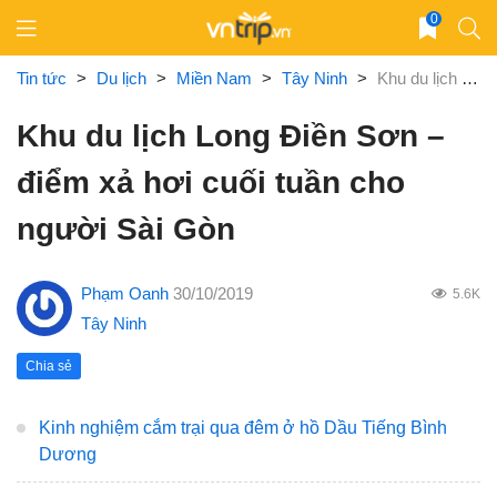
Skip
0
to
content
Tin tức
>
Du lịch
>
Miền Nam
>
Tây Ninh
>
Khu du lịch Long Điền Sơn – điểm xả hơi cuối tuần cho người Sài Gòn
Khu du lịch Long Điền Sơn –
điểm xả hơi cuối tuần cho
người Sài Gòn
Phạm Oanh
30/10/2019
5.6K
Tây Ninh
Chia sẻ
Kinh nghiệm cắm trại qua đêm ở hồ Dầu Tiếng Bình
Dương