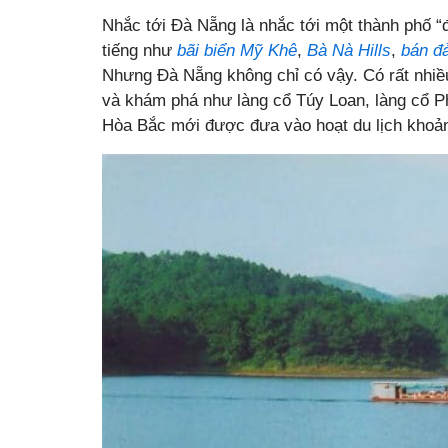
Nhắc tới Đà Nẵng là nhắc tới một thành phố “
tiếng như
bãi biển Mỹ Khê
,
Bà Nà Hills
,
bán đ
Nhưng Đà Nẵng không chỉ có vậy. Có rất nhiề
và khám phá như làng cổ Túy Loan, làng cổ P
Hòa Bắc mới được đưa vào hoạt du lịch khoảng