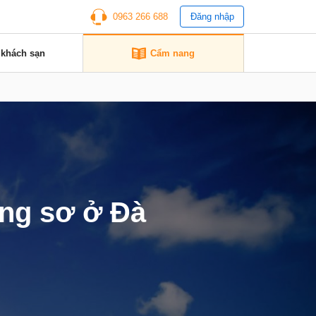
0963 266 688
Đăng nhập
 khách sạn
Cẩm nang
ang sơ ở Đà