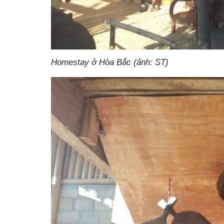
Homestay ở Hòa Bắc (ảnh: ST)