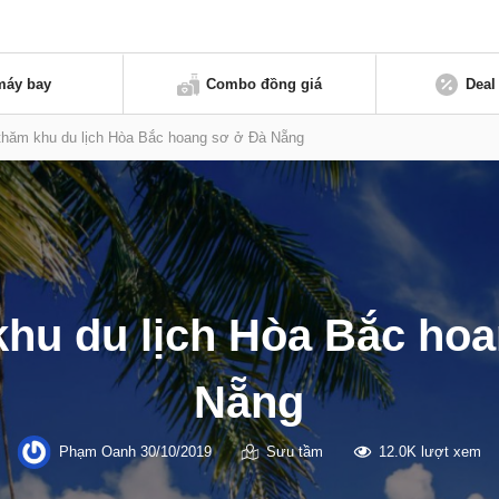
máy bay
Combo đồng giá
Deal
thăm khu du lịch Hòa Bắc hoang sơ ở Đà Nẵng
hu du lịch Hòa Bắc ho
Nẵng
Phạm Oanh
30/10/2019
Sưu tầm
12.0K lượt xem