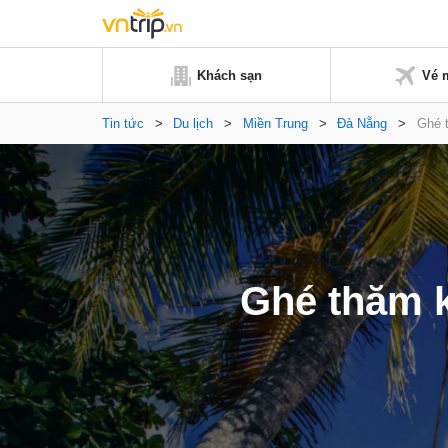
Khách sạn
Vé 
Tin tức
>
Du lịch
>
Miền Trung
>
Đà Nẵng
>
Ghé 
Ghé thăm k