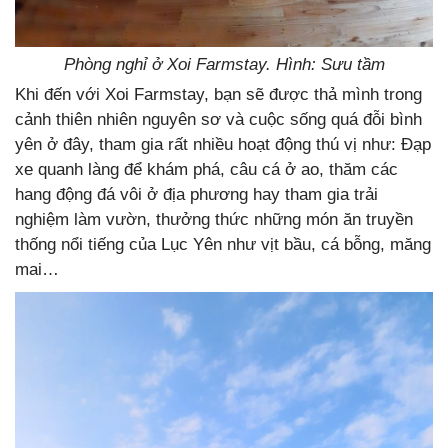
Phòng nghỉ ở Xoi Farmstay. Hình: Sưu tầm
Khi đến với Xoi Farmstay, bạn sẽ được thả mình trong
cảnh thiên nhiên nguyên sơ và cuộc sống quá đỗi bình
yên ở đây, tham gia rất nhiều hoạt động thú vị như: Đạp
xe quanh làng để khám phá, câu cá ở ao, thăm các
hang động đá vôi ở địa phương hay tham gia trải
nghiệm làm vườn, thưởng thức những món ăn truyền
thống nổi tiếng của Lục Yên như vịt bầu, cá bỗng, măng
mai…