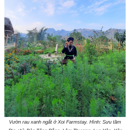
Vườn rau xanh ngắt ở Xoi Farmstay. Hình: Sưu tầm