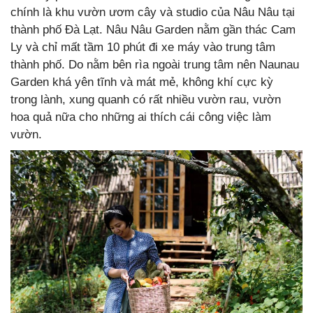
chính là khu vườn ươm cây và studio của Nâu Nâu tại
thành phố Đà Lạt. Nâu Nâu Garden nằm gần thác Cam
Ly và chỉ mất tầm 10 phút đi xe máy vào trung tâm
thành phố. Do nằm bên rìa ngoài trung tâm nên Naunau
Garden khá yên tĩnh và mát mẻ, không khí cực kỳ
trong lành, xung quanh có rất nhiều vườn rau, vườn
hoa quả nữa cho những ai thích cái công việc làm
vườn.