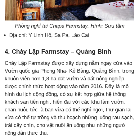
Phòng nghỉ tại Chapa Farmstay. Hình: Sưu tầm
Địa chỉ: Y Linh Hồ, Sa Pa, Lào Cai
4. Chày Lập Farmstay – Quảng Bình
Chày Lập Farmstay được xây dựng nằm ngay cửa vào
Vườn quốc gia Phong Nha- Kẻ Bàng, Quảng Bình, trong
khuôn viên hơn 1,8 ha đất vườn và đất nông nghiệp,
được chính thức hoạt động vào năm 2016. Đây là mô
hình du lịch cộng đồng, có sự kết hợp giữa hệ thống
khách sạn tiện nghi, hiện đại với các khu làm vườn,
chăn nuôi, tức là bạn vừa có thể nghỉ ngơi, thư giãn lại
vừa có thể tự trồng và thu hoạch những luống rau sạch,
trái cây chín, cho vật nuôi ăn uống như những người
nông dân thực thụ.