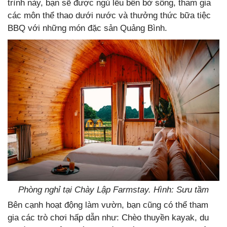
trình này, bạn sẽ được ngủ lều bên bờ sông, tham gia
các môn thể thao dưới nước và thưởng thức bữa tiệc
BBQ với những món đặc sản Quảng Bình.
Phòng nghỉ tại Chày Lập Farmstay. Hình: Sưu tầm
Bên cạnh hoạt động làm vườn, bạn cũng có thể tham
gia các trò chơi hấp dẫn như: Chèo thuyền kayak, du