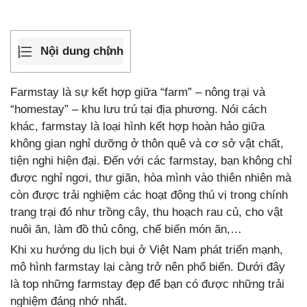
Nội dung chính
Farmstay là sự kết hợp giữa “farm” – nông trại và
“homestay” – khu lưu trú tại địa phương. Nói cách
khác, farmstay là loại hình kết hợp hoàn hảo giữa
không gian nghỉ dưỡng ở thôn quê và cơ sở vật chất,
tiện nghi hiện đại. Đến với các farmstay, bạn không chỉ
được nghỉ ngơi, thư giãn, hòa mình vào thiên nhiên mà
còn được trải nghiệm các hoạt động thú vị trong chính
trang trại đó như trồng cây, thu hoạch rau củ, cho vật
nuôi ăn, làm đồ thủ công, chế biến món ăn,…
Khi xu hướng du lịch bụi ở Việt Nam phát triển mạnh,
mô hình farmstay lại càng trở nên phổ biến. Dưới đây
là top những farmstay đẹp để bạn có được những trải
nghiệm đáng nhớ nhất.