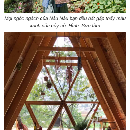
Mọi ngóc ngách của Nâu Nâu bạn đều bắt gặp thấy màu
xanh của cây cỏ. Hình: Sưu tầm