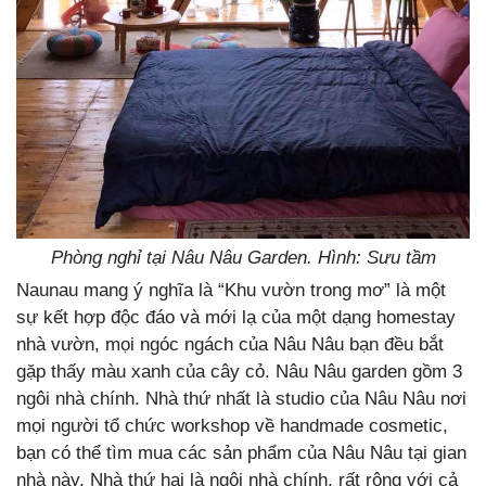
Phòng nghỉ tại Nâu Nâu Garden. Hình: Sưu tầm
Naunau mang ý nghĩa là “Khu vườn trong mơ” là một
sự kết hợp độc đáo và mới lạ của một dạng homestay
nhà vườn, mọi ngóc ngách của Nâu Nâu bạn đều bắt
gặp thấy màu xanh của cây cỏ. Nâu Nâu garden gồm 3
ngôi nhà chính. Nhà thứ nhất là studio của Nâu Nâu nơi
mọi người tổ chức workshop về handmade cosmetic,
bạn có thể tìm mua các sản phẩm của Nâu Nâu tại gian
nhà này. Nhà thứ hai là ngôi nhà chính, rất rộng với cả