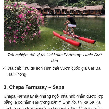
Trải nghiệm thú vị tại Hoi Lake Farmstay. Hình: Sưu
tầm
Địa chỉ: Khu du lịch sinh thái vườn quốc gia Cát Bà,
Hải Phòng
3. Chapa Farmstay – Sapa
Chapa Farmstay là những ngôi nhà nhỏ nhắn được lợp
bằng lá cọ nằm sâu trong bản Ý Linh hồ, thị xã Sa Pa,
cách ga cáp treo Fansipan Legend 7 km. Vì được nằm