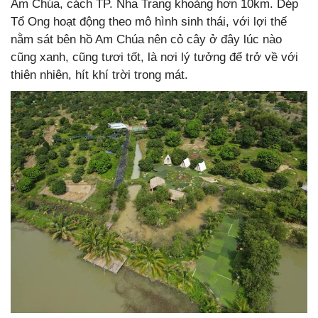
Am Chúa, cách TP. Nha Trang khoảng hơn 10km. Dép
Tổ Ong hoạt động theo mô hình sinh thái, với lợi thế
nằm sát bên hồ Am Chúa nên cỏ cây ở đây lúc nào
cũng xanh, cũng tươi tốt, là nơi lý tưởng để trở về với
thiên nhiên, hít khí trời trong mát.